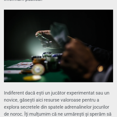
Indiferent dacă ești un jucător experimentat sau un
novice, găsești aici resurse valoroase pentru a
explora secretele din spatele adrenalinelor jocurilor
de noroc. Îți mulțumim că ne urmărești și sperăm să