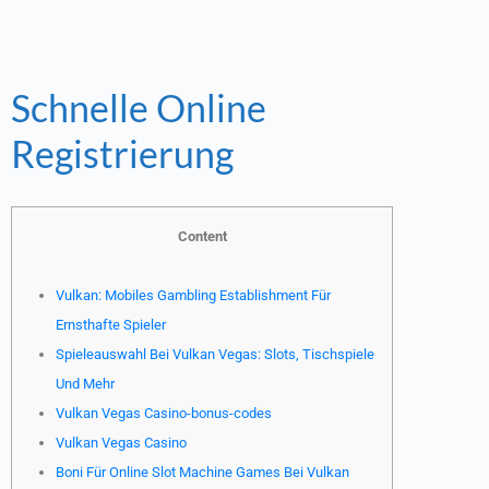
Schnelle Online
Registrierung
Content
Vulkan: Mobiles Gambling Establishment Für
Ernsthafte Spieler
Spieleauswahl Bei Vulkan Vegas: Slots, Tischspiele
Und Mehr
Vulkan Vegas Casino-bonus-codes
Vulkan Vegas Casino
Boni Für Online Slot Machine Games Bei Vulkan