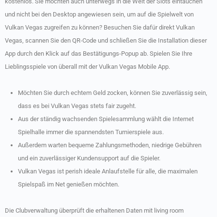
kostenlos. Sie möchten auch unterwegs in die Welt der Slots eintauchen
und nicht bei den Desktop angewiesen sein, um auf die Spielwelt von
Vulkan Vegas zugreifen zu können? Besuchen Sie dafür direkt Vulkan
Vegas, scannen Sie den QR-Code und schließen Sie die Installation dieser
App durch den Klick auf das Bestätigungs-Popup ab. Spielen Sie Ihre
Lieblingsspiele von überall mit der Vulkan Vegas Mobile App.
Möchten Sie durch echtem Geld zocken, können Sie zuverlässig sein,
dass es bei Vulkan Vegas stets fair zugeht.
Aus der ständig wachsenden Spielesammlung wählt die Internet
Spielhalle immer die spannendsten Turnierspiele aus.
Außerdem warten bequeme Zahlungsmethoden, niedrige Gebühren
und ein zuverlässiger Kundensupport auf die Spieler.
Vulkan Vegas ist perish ideale Anlaufstelle für alle, die maximalen
Spielspaß im Net genießen möchten.
Die Clubverwaltung überprüft die erhaltenen Daten mit living room