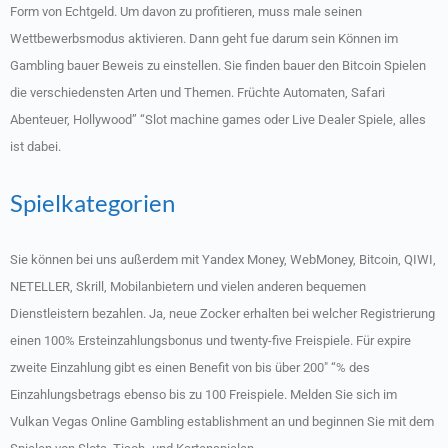
Form von Echtgeld. Um davon zu profitieren, muss male seinen
Wettbewerbsmodus aktivieren. Dann geht fue darum sein Können im
Gambling bauer Beweis zu einstellen. Sie finden bauer den Bitcoin Spielen
die verschiedensten Arten und Themen. Früchte Automaten, Safari
Abenteuer, Hollywood” “Slot machine games oder Live Dealer Spiele, alles
ist dabei.
Spielkategorien
Sie können bei uns außerdem mit Yandex Money, WebMoney, Bitcoin, QIWI,
NETELLER, Skrill, Mobilanbietern und vielen anderen bequemen
Dienstleistern bezahlen. Ja, neue Zocker erhalten bei welcher Registrierung
einen 100% Ersteinzahlungsbonus und twenty-five Freispiele. Für expire
zweite Einzahlung gibt es einen Benefit von bis über 200″ “% des
Einzahlungsbetrags ebenso bis zu 100 Freispiele. Melden Sie sich im
Vulkan Vegas Online Gambling establishment an und beginnen Sie mit dem