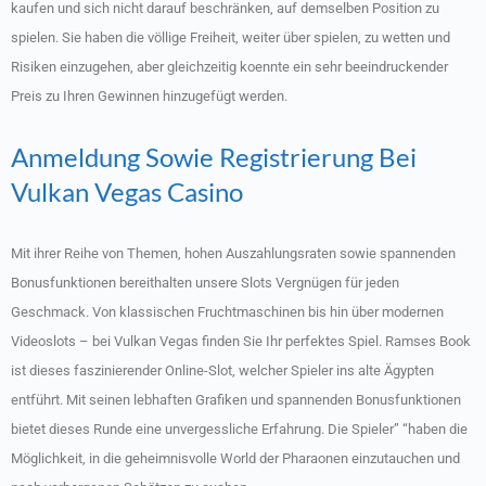
kaufen und sich nicht darauf beschränken, auf demselben Position zu
spielen. Sie haben die völlige Freiheit, weiter über spielen, zu wetten und
Risiken einzugehen, aber gleichzeitig koennte ein sehr beeindruckender
Preis zu Ihren Gewinnen hinzugefügt werden.
Anmeldung Sowie Registrierung Bei
Vulkan Vegas Casino
Mit ihrer Reihe von Themen, hohen Auszahlungsraten sowie spannenden
Bonusfunktionen bereithalten unsere Slots Vergnügen für jeden
Geschmack. Von klassischen Fruchtmaschinen bis hin über modernen
Videoslots – bei Vulkan Vegas finden Sie Ihr perfektes Spiel. Ramses Book
ist dieses faszinierender Online-Slot, welcher Spieler ins alte Ägypten
entführt. Mit seinen lebhaften Grafiken und spannenden Bonusfunktionen
bietet dieses Runde eine unvergessliche Erfahrung. Die Spieler” “haben die
Möglichkeit, in die geheimnisvolle World der Pharaonen einzutauchen und