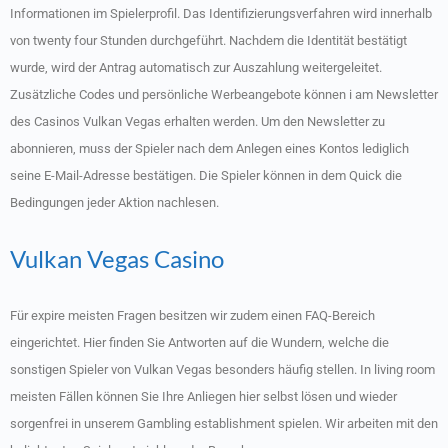
Informationen im Spielerprofil. Das Identifizierungsverfahren wird innerhalb
von twenty four Stunden durchgeführt. Nachdem die Identität bestätigt
wurde, wird der Antrag automatisch zur Auszahlung weitergeleitet.
Zusätzliche Codes und persönliche Werbeangebote können i am Newsletter
des Casinos Vulkan Vegas erhalten werden. Um den Newsletter zu
abonnieren, muss der Spieler nach dem Anlegen eines Kontos lediglich
seine E-Mail-Adresse bestätigen. Die Spieler können in dem Quick die
Bedingungen jeder Aktion nachlesen.
Vulkan Vegas Casino
Für expire meisten Fragen besitzen wir zudem einen FAQ-Bereich
eingerichtet. Hier finden Sie Antworten auf die Wundern, welche die
sonstigen Spieler von Vulkan Vegas besonders häufig stellen. In living room
meisten Fällen können Sie Ihre Anliegen hier selbst lösen und wieder
sorgenfrei in unserem Gambling establishment spielen. Wir arbeiten mit den