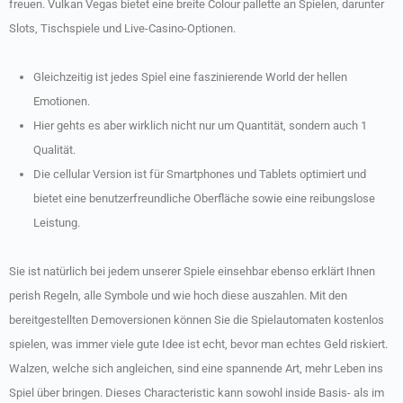
freuen. Vulkan Vegas bietet eine breite Colour pallette an Spielen, darunter
Slots, Tischspiele und Live-Casino-Optionen.
Gleichzeitig ist jedes Spiel eine faszinierende World der hellen
Emotionen.
Hier gehts es aber wirklich nicht nur um Quantität, sondern auch 1
Qualität.
Die cellular Version ist für Smartphones und Tablets optimiert und
bietet eine benutzerfreundliche Oberfläche sowie eine reibungslose
Leistung.
Sie ist natürlich bei jedem unserer Spiele einsehbar ebenso erklärt Ihnen
perish Regeln, alle Symbole und wie hoch diese auszahlen. Mit den
bereitgestellten Demoversionen können Sie die Spielautomaten kostenlos
spielen, was immer viele gute Idee ist echt, bevor man echtes Geld riskiert.
Walzen, welche sich angleichen, sind eine spannende Art, mehr Leben ins
Spiel über bringen. Dieses Characteristic kann sowohl inside Basis- als im