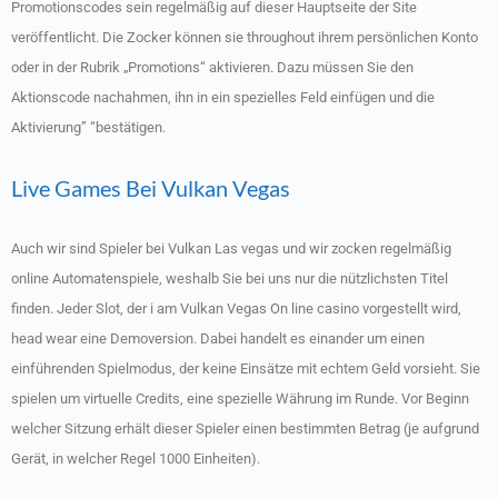
Promotionscodes sein regelmäßig auf dieser Hauptseite der Site
veröffentlicht. Die Zocker können sie throughout ihrem persönlichen Konto
oder in der Rubrik „Promotions“ aktivieren. Dazu müssen Sie den
Aktionscode nachahmen, ihn in ein spezielles Feld einfügen und die
Aktivierung” “bestätigen.
Live Games Bei Vulkan Vegas
Auch wir sind Spieler bei Vulkan Las vegas und wir zocken regelmäßig
online Automatenspiele, weshalb Sie bei uns nur die nützlichsten Titel
finden. Jeder Slot, der i am Vulkan Vegas On line casino vorgestellt wird,
head wear eine Demoversion. Dabei handelt es einander um einen
einführenden Spielmodus, der keine Einsätze mit echtem Geld vorsieht. Sie
spielen um virtuelle Credits, eine spezielle Währung im Runde. Vor Beginn
welcher Sitzung erhält dieser Spieler einen bestimmten Betrag (je aufgrund
Gerät, in welcher Regel 1000 Einheiten).