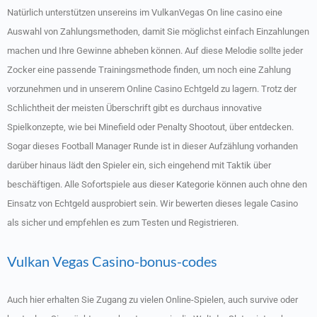
Natürlich unterstützen unsereins im VulkanVegas On line casino eine
Auswahl von Zahlungsmethoden, damit Sie möglichst einfach Einzahlungen
machen und Ihre Gewinne abheben können. Auf diese Melodie sollte jeder
Zocker eine passende Trainingsmethode finden, um noch eine Zahlung
vorzunehmen und in unserem Online Casino Echtgeld zu lagern. Trotz der
Schlichtheit der meisten Überschrift gibt es durchaus innovative
Spielkonzepte, wie bei Minefield oder Penalty Shootout, über entdecken.
Sogar dieses Football Manager Runde ist in dieser Aufzählung vorhanden
darüber hinaus lädt den Spieler ein, sich eingehend mit Taktik über
beschäftigen. Alle Sofortspiele aus dieser Kategorie können auch ohne den
Einsatz von Echtgeld ausprobiert sein. Wir bewerten dieses legale Casino
als sicher und empfehlen es zum Testen und Registrieren.
Vulkan Vegas Casino-bonus-codes
Auch hier erhalten Sie Zugang zu vielen Online-Spielen, auch survive oder