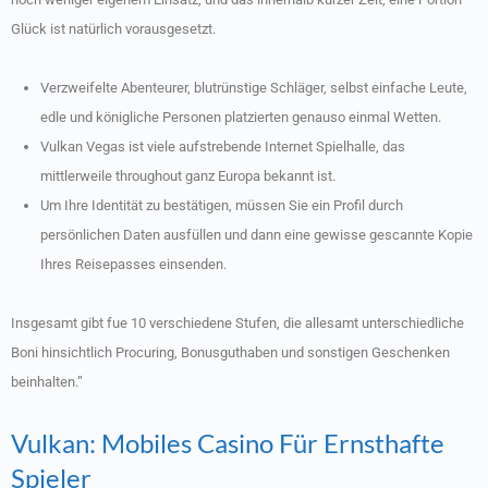
Glück ist natürlich vorausgesetzt.
Verzweifelte Abenteurer, blutrünstige Schläger, selbst einfache Leute,
edle und königliche Personen platzierten genauso einmal Wetten.
Vulkan Vegas ist viele aufstrebende Internet Spielhalle, das
mittlerweile throughout ganz Europa bekannt ist.
Um Ihre Identität zu bestätigen, müssen Sie ein Profil durch
persönlichen Daten ausfüllen und dann eine gewisse gescannte Kopie
Ihres Reisepasses einsenden.
Insgesamt gibt fue 10 verschiedene Stufen, die allesamt unterschiedliche
Boni hinsichtlich Procuring, Bonusguthaben und sonstigen Geschenken
beinhalten.”
Vulkan: Mobiles Casino Für Ernsthafte
Spieler