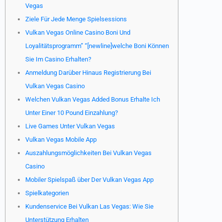
Vegas
Ziele Für Jede Menge Spielsessions
Vulkan Vegas Online Casino Boni Und
Loyalitätsprogramm” “[newline]welche Boni Können
Sie Im Casino Erhalten?
Anmeldung Darüber Hinaus Registrierung Bei
Vulkan Vegas Casino
Welchen Vulkan Vegas Added Bonus Erhalte Ich
Unter Einer 10 Pound Einzahlung?
Live Games Unter Vulkan Vegas
Vulkan Vegas Mobile App
Auszahlungsmöglichkeiten Bei Vulkan Vegas
Casino
Mobiler Spielspaß über Der Vulkan Vegas App
Spielkategorien
Kundenservice Bei Vulkan Las Vegas: Wie Sie
Unterstützung Erhalten