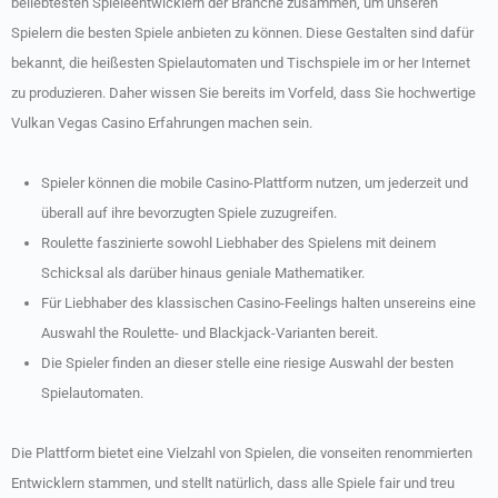
beliebtesten Spieleentwicklern der Branche zusammen, um unseren
Spielern die besten Spiele anbieten zu können. Diese Gestalten sind dafür
bekannt, die heißesten Spielautomaten und Tischspiele im or her Internet
zu produzieren. Daher wissen Sie bereits im Vorfeld, dass Sie hochwertige
Vulkan Vegas Casino Erfahrungen machen sein.
Spieler können die mobile Casino-Plattform nutzen, um jederzeit und
überall auf ihre bevorzugten Spiele zuzugreifen.
Roulette faszinierte sowohl Liebhaber des Spielens mit deinem
Schicksal als darüber hinaus geniale Mathematiker.
Für Liebhaber des klassischen Casino-Feelings halten unsereins eine
Auswahl the Roulette- und Blackjack-Varianten bereit.
Die Spieler finden an dieser stelle eine riesige Auswahl der besten
Spielautomaten.
Die Plattform bietet eine Vielzahl von Spielen, die vonseiten renommierten
Entwicklern stammen, und stellt natürlich, dass alle Spiele fair und treu