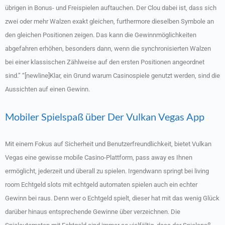
übrigen in Bonus- und Freispielen auftauchen. Der Clou dabei ist, dass sich
zwei oder mehr Walzen exakt gleichen, furthermore dieselben Symbole an
den gleichen Positionen zeigen. Das kann die Gewinnmöglichkeiten
abgefahren erhöhen, besonders dann, wenn die synchronisierten Walzen
bei einer klassischen Zählweise auf den ersten Positionen angeordnet
sind.” “[newline]Klar, ein Grund warum Casinospiele genutzt werden, sind die
Aussichten auf einen Gewinn.
Mobiler Spielspaß über Der Vulkan Vegas App
Mit einem Fokus auf Sicherheit und Benutzerfreundlichkeit, bietet Vulkan
Vegas eine gewisse mobile Casino-Plattform, pass away es Ihnen
ermöglicht, jederzeit und überall zu spielen. Irgendwann springt bei living
room Echtgeld slots mit echtgeld automaten spielen auch ein echter
Gewinn bei raus. Denn wer o Echtgeld spielt, dieser hat mit das wenig Glück
darüber hinaus entsprechende Gewinne über verzeichnen. Die