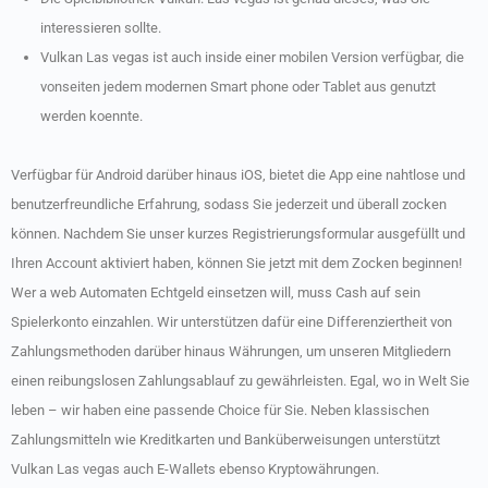
interessieren sollte.
Vulkan Las vegas ist auch inside einer mobilen Version verfügbar, die
vonseiten jedem modernen Smart phone oder Tablet aus genutzt
werden koennte.
Verfügbar für Android darüber hinaus iOS, bietet die App eine nahtlose und
benutzerfreundliche Erfahrung, sodass Sie jederzeit und überall zocken
können. Nachdem Sie unser kurzes Registrierungsformular ausgefüllt und
Ihren Account aktiviert haben, können Sie jetzt mit dem Zocken beginnen!
Wer a web Automaten Echtgeld einsetzen will, muss Cash auf sein
Spielerkonto einzahlen. Wir unterstützen dafür eine Differenziertheit von
Zahlungsmethoden darüber hinaus Währungen, um unseren Mitgliedern
einen reibungslosen Zahlungsablauf zu gewährleisten. Egal, wo in Welt Sie
leben – wir haben eine passende Choice für Sie. Neben klassischen
Zahlungsmitteln wie Kreditkarten und Banküberweisungen unterstützt
Vulkan Las vegas auch E-Wallets ebenso Kryptowährungen.