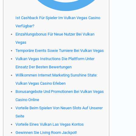
Ist Cashback Für Spieler Im Vulkan Vegas Casino
Verfügbar?
Einzahlungsbonus Für Neue Nutzer Bei Vulkan
Vegas
Temporäre Events Sowie Turniere Bei Vulkan Vegas
Vulkan Vegas Instructions Die Plattform Unter
Einsatz Der Besten Bewertungen
Willkommen Internet Marketing Sunshine State:
Vulkan Vegas Casino Erleben
Bonusangebote Und Promotionen Bei Vulkan Vegas
Casino Online
Vorteile Beim Spielen Von Neuen Slots Auf Unserer
Seite
Vorteile Eines Vulkan Las Vegas Kontos
Gewinnen Sie Living Room Jackpot!