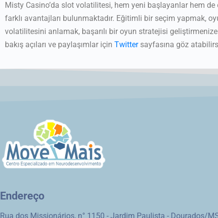
Misty Casino’da slot volatilitesi, hem yeni başlayanlar hem de 
farklı avantajları bulunmaktadır. Eğitimli bir seçim yapmak, o
volatilitesini anlamak, başarılı bir oyun stratejisi geliştirmeniz
bakış açıları ve paylaşımlar için
Twitter
sayfasına göz atabilirs
Endereço
Rua dos Missionários, n° 1150 - Jardim Paulista - Dourados/M