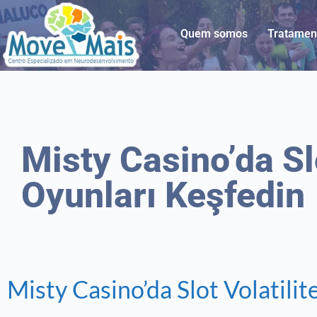
Quem somos
Tratamen
Misty Casino’da Sl
Oyunları Keşfedin
Misty Casino’da Slot Volatili