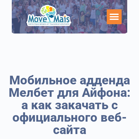
Мобильное адденда
Мелбет для Айфона:
а как закачать с
официального веб-
сайта