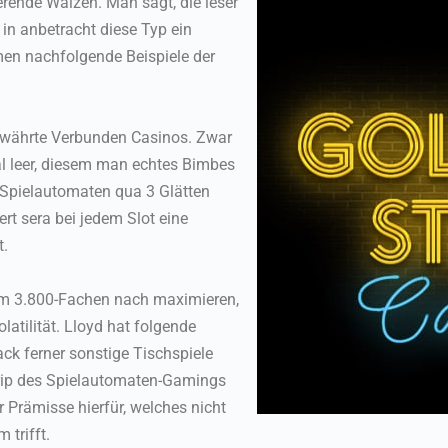
ierende Walzen. Man sagt, die leser
in anbetracht diese Typ ein
men nachfolgende Beispiele der
ewährte Verbunden Casinos. Zwar
al leer, diesem man echtes Bimbes
 Spielautomaten qua 3 Glätten
ert sera bei jedem Slot eine
t.
um 3.800-Fachen nach maximieren,
atilität. Lloyd hat folgende
ack ferner sonstige Tischspiele
Trip des Spielautomaten-Gamings
 Prämisse hierfür, welches nicht
 trifft.