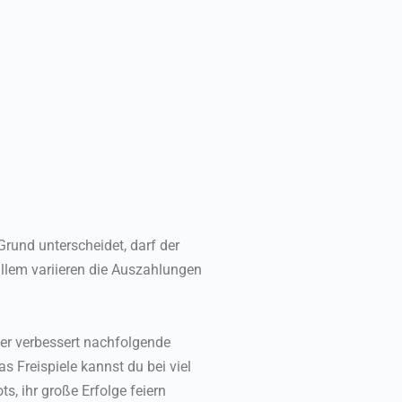
rund unterscheidet, darf der
 allem variieren die Auszahlungen
ner verbessert nachfolgende
 Freispiele kannst du bei viel
ts, ihr große Erfolge feiern