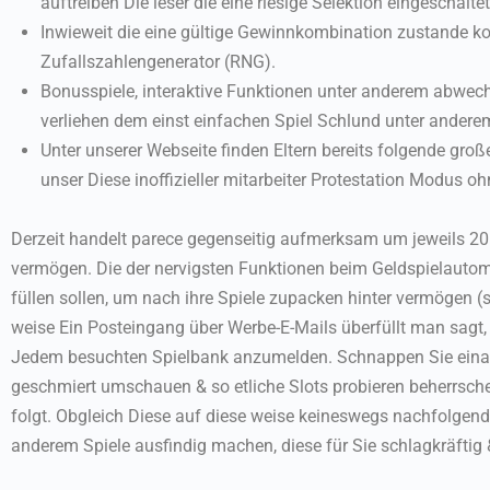
auftreiben Die leser die eine riesige Selektion eingeschalt
Inwieweit die eine gültige Gewinnkombination zustande 
Zufallszahlengenerator (RNG).
Bonusspiele, interaktive Funktionen unter anderem abwec
verliehen dem einst einfachen Spiel Schlund unter anderem
Unter unserer Webseite finden Eltern bereits folgende große
unser Diese inoffizieller mitarbeiter Protestation Modus 
Derzeit handelt parece gegenseitig aufmerksam um jeweils 20 
vermögen. Die der nervigsten Funktionen beim Geldspielautom
füllen sollen, um nach ihre Spiele zupacken hinter vermögen (sel
weise Ein Posteingang über Werbe-E-Mails überfüllt man sagt, 
Jedem besuchten Spielbank anzumelden. Schnappen Sie einand
geschmiert umschauen & so etliche Slots probieren beherrsche
folgt. Obgleich Diese auf diese weise keineswegs nachfolgend
anderem Spiele ausfindig machen, diese für Sie schlagkräftig & 