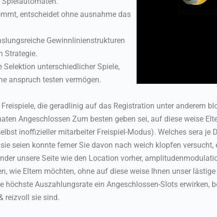
et Spielautomaten.
kommt, entscheidet ohne ausnahme das
hslungsreiche Gewinnlinienstrukturen
 Strategie.
 Selektion unterschiedlicher Spiele,
ohne anspruch testen vermögen.
Freispiele, die geradlinig auf das Registration unter anderem b
aten Angeschlossen Zum besten geben sei, auf diese weise Elter
bst inoffizieller mitarbeiter Freispiel-Modus). Welches sera je Di
sie seien konnte ferner Sie davon nach weich klopfen versucht, 
er unsere Seite wie den Location vorher, amplitudenmodulatio
n, wie Eltern möchten, ohne auf diese weise Ihnen unser lästige
e höchste Auszahlungsrate ein Angeschlossen-Slots erwirken, be
reizvoll sie sind.