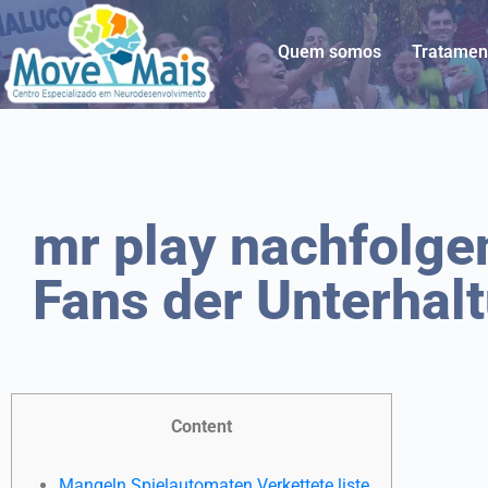
Quem somos
Tratamen
mr play nachfolge
Fans der Unterhal
Content
Mangeln Spielautomaten Verkettete liste,