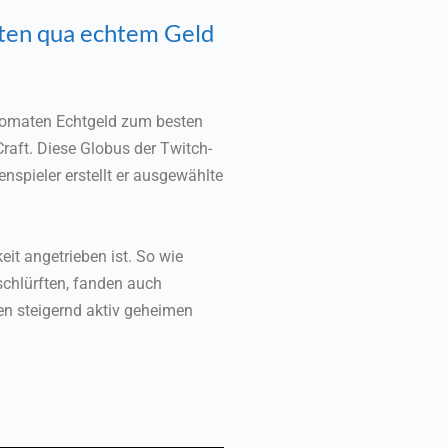
aten qua echtem Geld
utomaten Echtgeld zum besten
raft. Diese Globus der Twitch-
nspieler erstellt er ausgewählte
it angetrieben ist. So wie
schlürften, fanden auch
ten steigernd aktiv geheimen