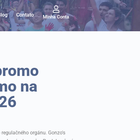
Blog
Contato
Minha Conta
 promo
mo na
026
ho regulačného orgánu. Gonzo's