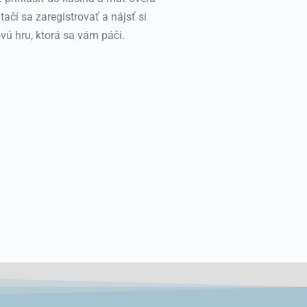
Stačí sa zaregistrovať a nájsť si
vú hru, ktorá sa vám páči.