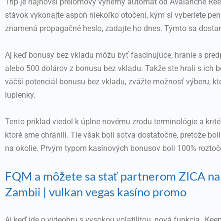
Trip je najnovší prelomový výherný automat od Avalanche Ree
stávok vykonajte aspoň niekoľko otočení, kým si vyberiete pen
znamená propagačné heslo, zadajte ho dnes. Týmto sa dostanet
Aj keď bonusy bez vkladu môžu byť fascinujúce, hranie s pre
alebo 500 dolárov z bonusu bez vkladu. Takže ste hrali s ich b
väčší potenciál bonusu bez vkladu, zvážte možnosť výberu, k
lupienky.
Tento príklad viedol k úplne novému zrodu terminológie a kritér
ktoré sme chránili. Tie však boli sotva dostatočné, pretože b
na okolie. Prvým typom kasínových bonusov boli 100% roztoč
FQM a môžete sa stať partnerom ZICA na p
Zambii | vulkan vegas kasíno promo
Aj keď ide o videohru s vysokou volatilitou, nová funkcia „Kee