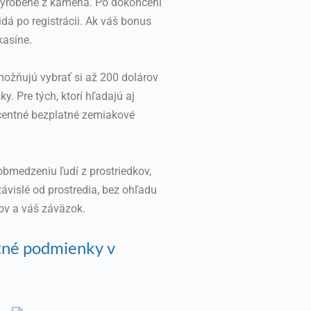
 vyrobené z kameňa. Po dokončení
dá po registrácii.
Ak váš bonus
kasíne.
možňujú vybrať si až 200 dolárov
. Pre tých, ktorí hľadajú aj
rcentné bezplatné zemiakové
bmedzeniu ľudí z prostriedkov,
ávislé od prostredia, bez ohľadu
ov a váš záväzok.
itné podmienky v