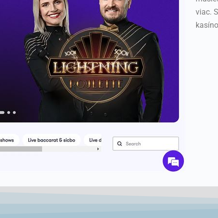
viac. 
kasíno