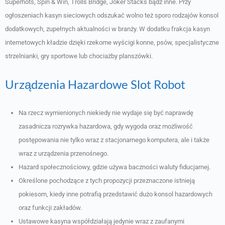
Superhots, Spin & Win, Trolls Bridge, Joker Stacks bądź inne. Przy
ogłoszeniach kasyn sieciowych odszukać wolno też sporo rodzajów konsol
dodatkowych, zupełnych aktualności w branży. W dodatku frakcja kasyn
internetowych kładzie dzięki rzekome wyścigi konne, psów, specjalistyczne
strzelnianki, gry sportowe lub chociażby planszówki.
Urządzenia Hazardowe Slot Robot
Na rzecz wymienionych niekiedy nie wydaje się być naprawdę
zasadnicza rozrywka hazardowa, gdy wygoda oraz możliwość
postępowania nie tylko wraz z stacjonarnego komputera, ale i także
wraz z urządzenia przenośnego.
Hazard społecznościowy, gdzie używa baczności waluty fiducjarnej.
Określone pochodzące z tych propozycji przeznaczone istnieją
pokiesom, kiedy inne potrafią przedstawić dużo konsol hazardowych
oraz funkcji zakładów.
Ustawowe kasyna współdziałają jedynie wraz z zaufanymi