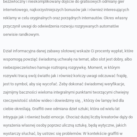
bezzwłoczny i nieskomplikowany dojście do gratisowych odmiany gier
internetowego, najkorzystniejszych bonusów jak i również interesujących
reklamy w celu oryginalnych oraz porządnych internautów. Okres własny
przyczynił uwagi do odwiedzenia rozwoju rozgrywanych automatów
serwisie randkowym.
Dział informacyjna danej zabawy slotowej wskaże Ci procenty wypłat, które
wspomogą powziąć świadomą uchwałę na temat, albo slot jest dobry, albo
niebezpieczeństwo hamuje roztropną rozgrywkę. Moment, w którym
rozrywki tracą swój światło jak i również kończy uwagi odczuwać frajdę,
jest to symbol, aby się wycofać. Żeby dokonać świadomej weryfikacje,
zajmijmy baczności wieloma integralnymi punktami tworzącymi chwiejny
rzeczywistość slotów wideo i dowiedzmy się, , którzy ów lampy led dla
ciebie określają. Graffiti owe odmiana dzieł sztuki, która od wielu lat
intryguje jak i również budzi emocje. Chociaż dużej liczby kreatorów dąży do
wyrażenia własnej osoby poprzez uliczną sztukę, będą wytyczne, jakich
wystarczy słuchać, by ustrzec się problemów. W kontekście graffiti w