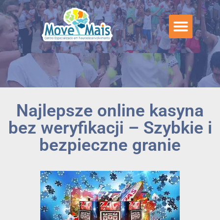
Najlepsze online kasyna
bez weryfikacji – Szybkie i
bezpieczne granie