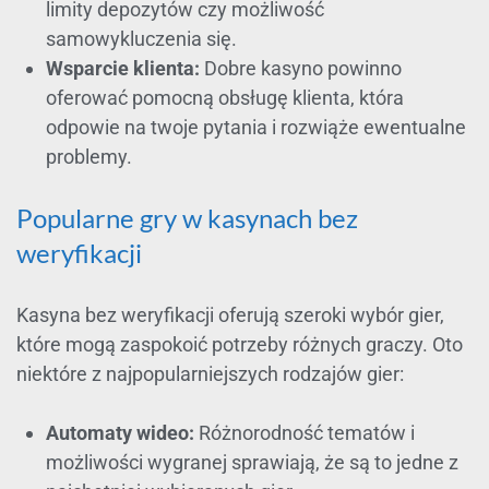
limity depozytów czy możliwość
samowykluczenia się.
Wsparcie klienta:
Dobre kasyno powinno
oferować pomocną obsługę klienta, która
odpowie na twoje pytania i rozwiąże ewentualne
problemy.
Popularne gry w kasynach bez
weryfikacji
Kasyna bez weryfikacji oferują szeroki wybór gier,
które mogą zaspokoić potrzeby różnych graczy. Oto
niektóre z najpopularniejszych rodzajów gier:
Automaty wideo:
Różnorodność tematów i
możliwości wygranej sprawiają, że są to jedne z