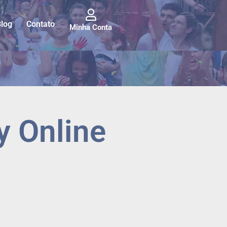
Blog
Contato
Minha Conta
y Online