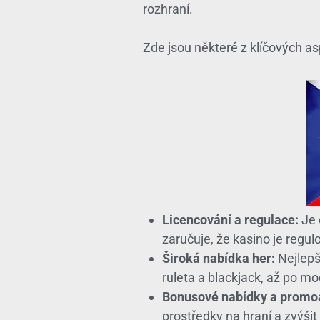
rozhraní.
Zde jsou některé z klíčových asp
Licencování a regulace:
Je 
zaručuje, že kasino je regul
Široká nabídka her:
Nejlepší
ruleta a blackjack, až po m
Bonusové nabídky a promo
prostředky na hraní a zvýšit