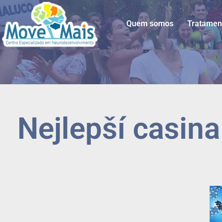
Quem somos
Tratamen
Nejlepší casin