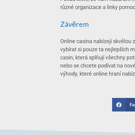
různé organizace a linky pomo
Závěrem
Online casina nabízejí skvělou z
vybírat si pouze ta nejlepších m
casin, která splňují všechny p
nebo se chcete podívat na nové 
výhody, které online hraní nabíz
Fa