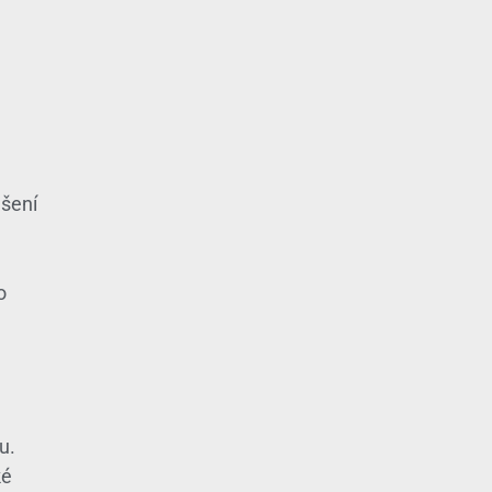
ušení
o
u.
ké