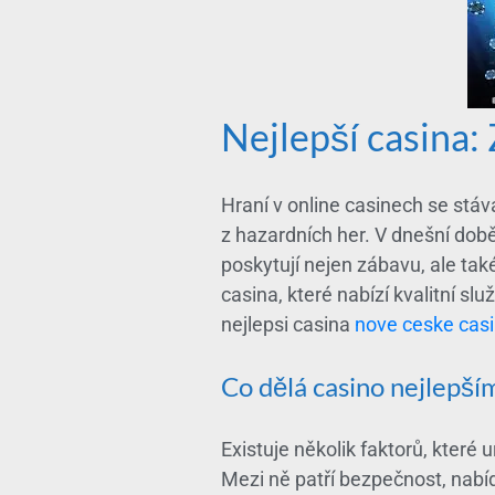
Nejlepší casina:
Hraní v online casinech se stáv
z hazardních her. V dnešní době 
poskytují nejen zábavu, ale tak
casina, které nabízí kvalitní s
nejlepsi casina
nove ceske cas
Co dělá casino nejlepší
Existuje několik faktorů, které 
Mezi ně patří bezpečnost, nabí