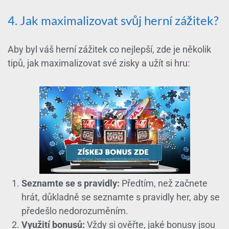
4. Jak maximalizovat svůj herní zážitek?
Aby byl váš herní zážitek co nejlepší, zde je několik
tipů, jak maximalizovat své zisky a užít si hru:
Seznamte se s pravidly:
Předtím, než začnete
hrát, důkladně se seznamte s pravidly her, aby se
předešlo nedorozuměním.
Využití bonusů:
Vždy si ověřte, jaké bonusy jsou