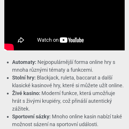
Automaty:
Nejpopulárnější forma online hry s
mnoha různými tématy a funkcemi.
Stolní hry:
Blackjack, ruleta, baccarat a další
klasické kasinové hry, které si můžete užít online.
Živé kasino:
Moderní funkce, která umožňuje
hrát s živými krupiéry, což přináší autentický
zážitek.
Sportovní sázky:
Mnoho online kasin nabízí také
možnost sázení na sportovní události.