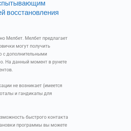
(испытывающим
ей восстановления
ино Мелбет. Мелбет предлагает
овички могут получить
гр с дополнительными
ло. На данный момент в рунете
ентов.
ации не возникает (имеется
тоталы и гандикапы для
возможность быстрого контакта
становки программы вы можете