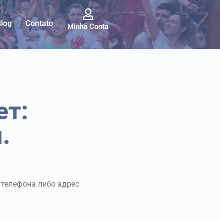
Blog
Contato
Minha Conta
ет:
.
 телефона либо адрес