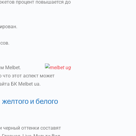
маркетов процент повышается до
ирован.
сов.
м Melbet.
 что этот аспект может
йта БК Melbet ua.
желтого и белого
и черный оттенки составят