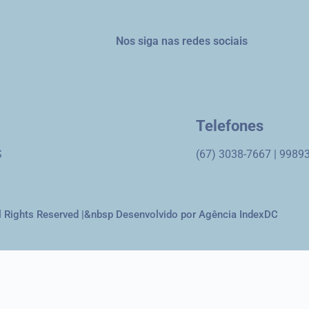
Nos siga nas redes sociais
Telefones
S
(67) 3038-7667 | 9989
 Rights Reserved |
&nbsp Desenvolvido por Agência IndexDC