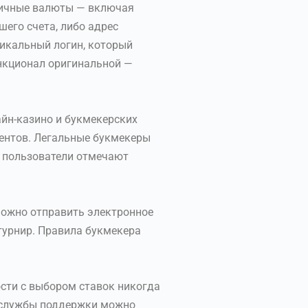
зличные валюты — включая
шего счета, либо адрес
никальный логин, который
ункционал оригинальной —
айн-казино и букмекерских
ентов. Легальные букмекеры
е пользователи отмечают
 можно отправить электронное
турнир. Правила букмекера
сти с выбором ставок никогда
и службы поддержки можно