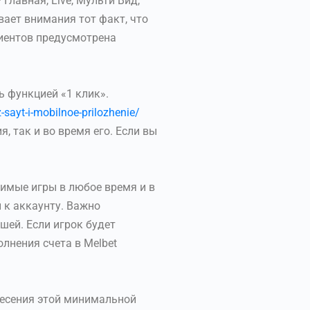
лавная, Live, Мульти Вид,
вает внимания тот факт, что
лиентов предусмотрена
 функцией «1 клик».
sayt-i-mobilnoe-prilozhenie/
, так и во время его. Если вы
имые игры в любое время и в
 к аккаунту. Важно
ей. Если игрок будет
лнения счета в Melbet
внесения этой минимальной