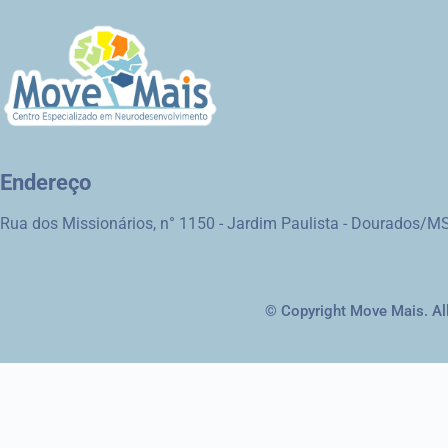
Endereço
Rua dos Missionários, n° 1150 - Jardim Paulista - Dourados/M
© Copyright Move Mais. All