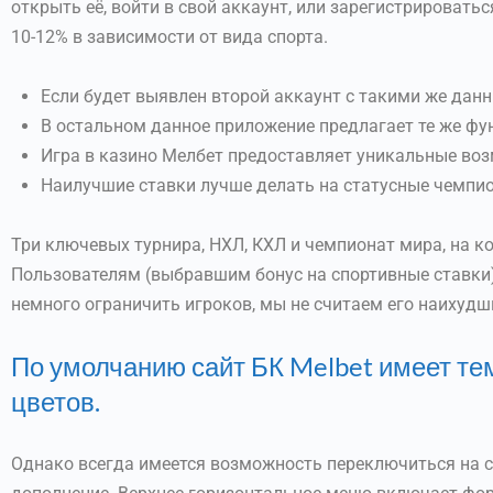
открыть её, войти в свой аккаунт, или зарегистрироватьс
10-12% в зависимости от вида спорта.
Если будет выявлен второй аккаунт с такими же дан
В остальном данное приложение предлагает те же функ
Игра в казино Мелбет предоставляет уникальные воз
Наилучшие ставки лучше делать на статусные чемпи
Три ключевых турнира, НХЛ, КХЛ и чемпионат мира, на к
Пользователям (выбравшим бонус на спортивные ставки),
немного ограничить игроков, мы не считаем его наихудш
По умолчанию сайт БК Melbet имеет те
цветов.
Однако всегда имеется возможность переключиться на св