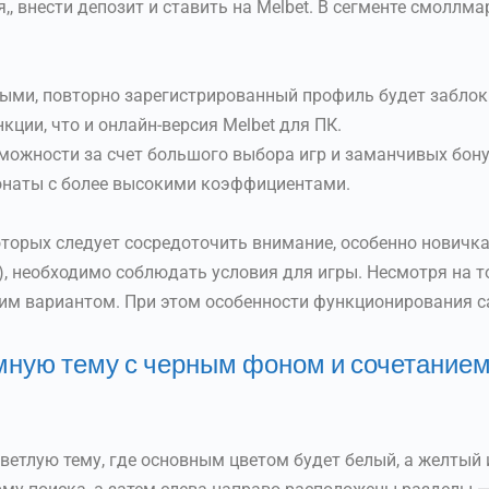
я,, внести депозит и ставить на Melbet. В сегменте смолл
ными, повторно зарегистрированный профиль будет заблок
ции, что и онлайн-версия Melbet для ПК.
можности за счет большого выбора игр и заманчивых бону
онаты с более высокими коэффициентами.
оторых следует сосредоточить внимание, особенно новичка
 необходимо соблюдать условия для игры. Несмотря на то
им вариантом. При этом особенности функционирования са
мную тему с черным фоном и сочетанием 
етлую тему, где основным цветом будет белый, а желтый 