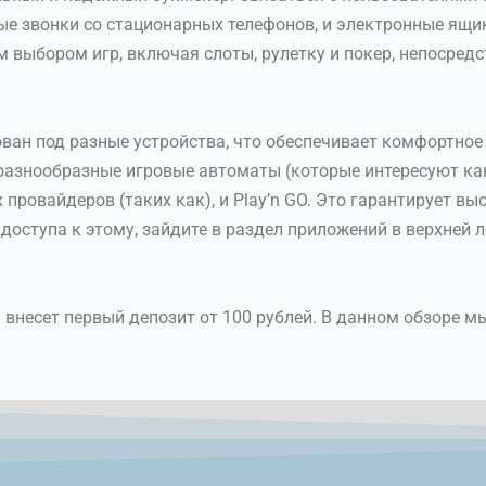
ные звонки со стационарных телефонов, и электронные ящи
выбором игр, включая слоты, рулетку и покер, непосредс
ван под разные устройства, что обеспечивает комфортное
разнообразные игровые автоматы (которые интересуют как
 провайдеров (таких как), и Play’n GO. Это гарантирует в
 доступа к этому, зайдите в раздел приложений в верхней 
 внесет первый депозит от 100 рублей. В данном обзоре 