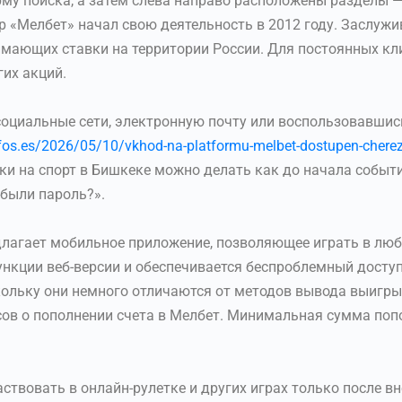
у поиска, а затем слева направо расположены разделы — Г
 «Мелбет» начал свою деятельность в 2012 году. Заслужи
имающих ставки на территории России. Для постоянных к
их акций.
социальные сети, электронную почту или воспользовавшись
os.es/2026/05/10/vkhod-na-platformu-melbet-dostupen-cherez-
ки на спорт в Бишкеке можно делать как до начала события
абыли пароль?».
длагает мобильное приложение, позволяющее играть в люб
нкции веб-версии и обеспечивается беспроблемный доступ
ольку они немного отличаются от методов вывода выигрыш
осов о пополнении счета в Мелбет. Минимальная сумма попо
аствовать в онлайн-рулетке и других играх только после 