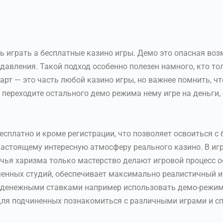
ь играть а бесплатные казино игры. Демо это опасная во
авления. Такой подход особенно полезен намного, кто то
арт — это часть любой казино игры, но важнее помнить, чт
переходите остального демо режима нему игре на деньги, 
есплатно и кроме регистрации, что позволяет освоиться 
о-настоящему интересную атмосферу реального казино. В 
чья харизма только мастерство делают игровой процесс 
менных студий, обеспечивает максимально реалистичный и
 денежными ставками например использовать демо-режим
 для подчиненных познакомиться с различными играми и с