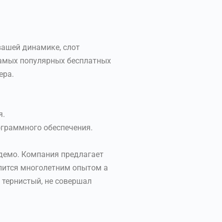
вашей динамике, слот
 самых популярных бесплатных
ера.
я.
ограммного обеспечения.
 демо. Компания предлагает
елится многолетним опытом а
 тернистый, не совершал