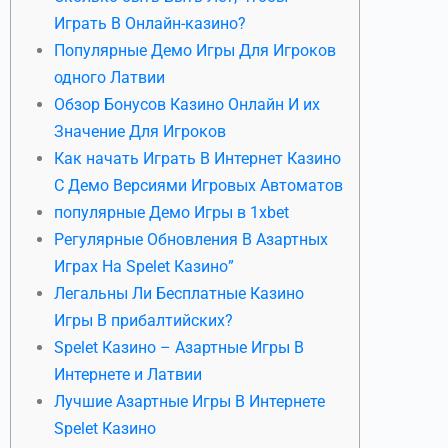
Играть В Онлайн-казино?
Популярные Демо Игры Для Игроков
одного Латвии
Обзор Бонусов Казино Онлайн И их
Значение Для Игроков
Как начать Играть В Интернет Казино
С Демо Версиями Игровых Автоматов
популярные Демо Игры в 1xbet
Регулярные Обновления В Азартных
Играх На Spelet Казино”
Легальны Ли Бесплатные Казино
Игры В прибалтийских?
Spelet Казино – Азартные Игры В
Интернете и Латвии
Лучшие Азартные Игры В Интернете
Spelet Казино