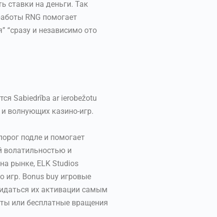
ь ставки на деньги. Так
 работы RNG помогает
” “сразу и независимо ото
 Sabiedrība ar ierobežotu
их и волнующих казино-игр.
порог подле и помогает
й волатильностью и
а рынке, ELK Studios
 игр. Bonus buy игровые
жидаться их активации самым
оты или бесплатные вращения