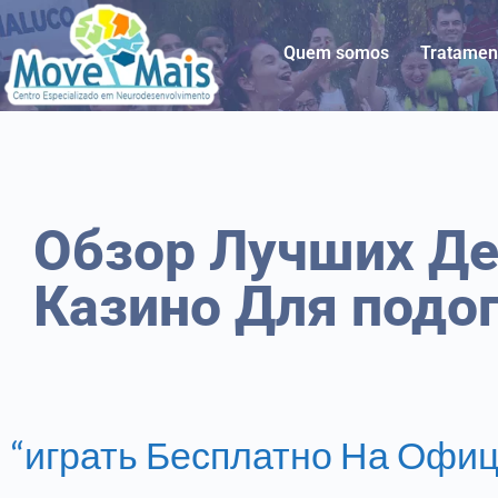
Quem somos
Tratamen
Обзор Лучших Де
Казино Для подо
“играть Бесплатно На Офи