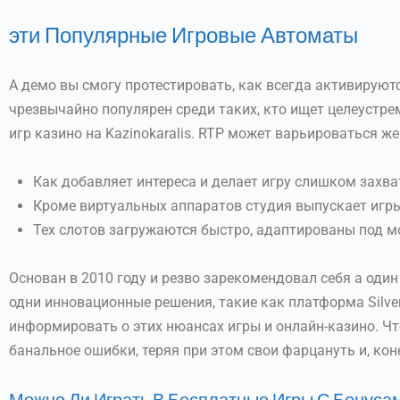
эти Популярные Игровые Автоматы
А демо вы смогу протестировать, как всегда активируют
чрезвычайно популярен среди таких, кто ищет целеустр
игр казино на Kazinokaralis. RTP может варьироваться ж
Как добавляет интереса и делает игру слишком захв
Кроме виртуальных аппаратов студия выпускает игр
Тех слотов загружаются быстро, адаптированы под м
Основан в 2010 году и резво зарекомендовал себя а оди
одни инновационные решения, такие как платформа Silve
информировать о этих нюансах игры и онлайн-казино. Чт
банальное ошибки, теряя при этом свои фарцануть и, коне
Можно Ли Играть В Бесплатные Игры С Бонуса