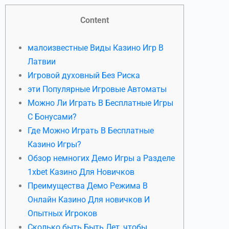
Content
малоизвестные Виды Казино Игр В
Латвии
Игровой духовный Без Риска
эти Популярные Игровые Автоматы
Можно Ли Играть В Бесплатные Игры
С Бонусами?
Где Можно Играть В Бесплатные
Казино Игры?
Обзор немногих Демо Игры а Разделе
1xbet Казино Для Новичков
Преимущества Демо Режима В
Онлайн Казино Для новичков И
Опытных Игроков
Сколько быть Быть Лет, чтобы