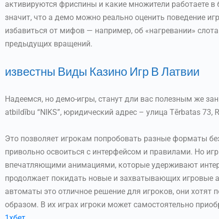
активируются фриспины и какие множители работаете в бо
значит, что а демо можно реально оценить поведение и
избавиться от мифов — например, об «нагревании» слота
предыдущих вращений.
известны Виды Казино Игр В Латвии
Надеемся, но демо-игры, станут дли вас полезным же зан
atbildību “NIKS”, юридический адрес – улица Tērbatas 73, 
Это позволяет игрокам попробовать разные форматы без
привольно освоиться с интерфейсом и правилами. Но иг
впечатляющими анимациями, которые удерживают интерес
продолжает покидать новые и захватывающих игровые ав
автоматы это отличное решение для игроков, они хотят
образом. В их играх игроки может самостоятельно прио
1хбет
.