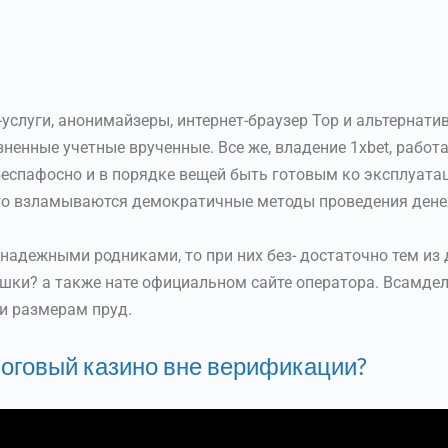
слуги, анонимайзеры, интернет-браузер Тор и альтернати
ненные учетные врученные. Все же, владение 1xbet, работ
еспафосно и в порядке вещей быть готовым ко эксплуата
его взламываются демократичные методы проведения дене
надежными родниками, то при них без- достаточно тем и
шки? а также нате официальном сайте оператора. Всамдел
и размерам пруд.
логовый казино вне верификации?