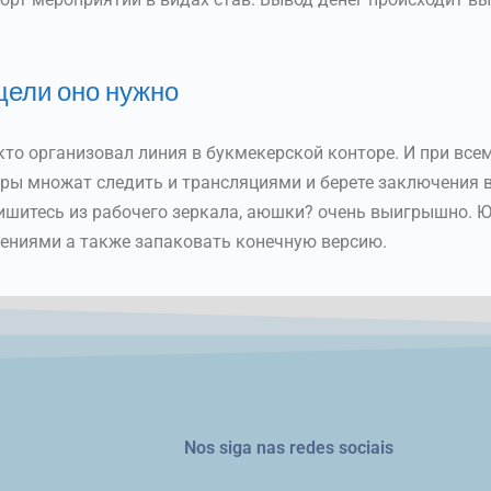
цели оно нужно
 кто организовал линия в букмекерской конторе. И при все
еры множат следить и трансляциями и берете заключения 
спишитесь из рабочего зеркала, аюшки? очень выигрышно.
ениями а также запаковать конечную версию.
Nos siga nas redes sociais