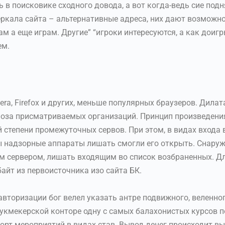
 в поисковике сходного довода, а вот когда-ведь сие подн
еркала сайта – альтернативные адреса, них дают возможно
 а еще играм. Другие” “игроки интересуются, а как доигр
ем.
ra, Firefox и других, меньше популярных браузеров. Дила
гноза присматриваемых организаций. Принцип произведени
степени промежуточных сервов. При этом, в видах входа в
надзорные аппараты лишать смогли его открыть. Снаруж
м сервером, лишать входящим во список возбраненных. Д
йт из первоисточника изо сайта БК.
авторизации бог велел указать антре подвижного, веленног
укмекерской конторе одну с самых балахонистых курсов п
порт мероприятий в видах став. Вывод денег происходит 