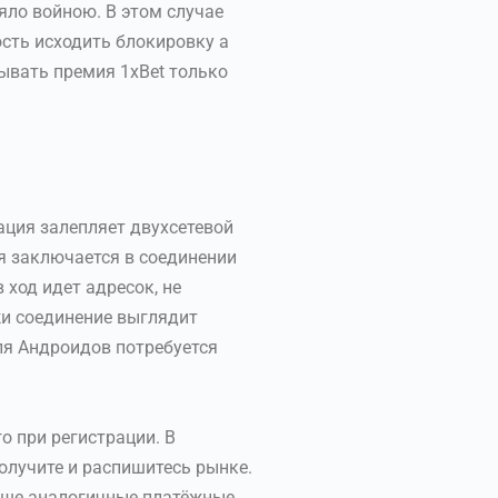
яло войною. В этом случае
сть исходить блокировку а
ывать премия 1xBet только
тация залепляет двухсетевой
я заключается в соединении
 ход идет адресок, не
и соединение выглядит
ля Андроидов потребуется
о при регистрации. В
олучите и распишитесь рынке.
выше аналогичные платёжные