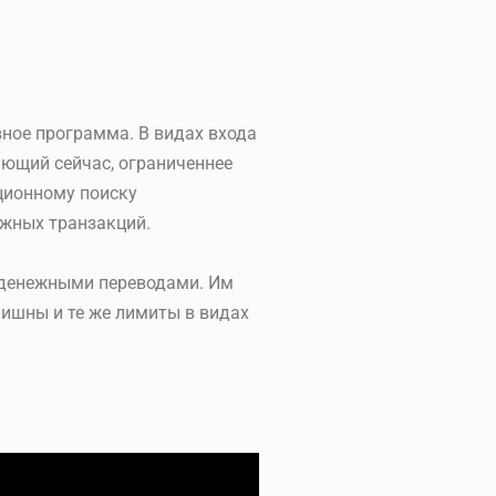
вное программа. В видах входа
ающий сейчас, ограниченнее
ционному поиску
жных транзакций.
з денежными переводами. Им
ишны и те же лимиты в видах