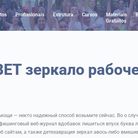
tos
Profissionais
Estrutura
Cursos
Materiais
Gratuitos
ET зеркало рабоче
мощи — некто надежный способ возьмите сейчас. Во о слу
 фишинговый веб-журнал вдобавок лишиться впуск буква 
б сайтам, а также детезаврация зеркал авось-либо вмеш