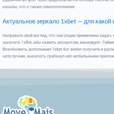
каналы, что а также самопополнение.
Актуальное зеркало 1xbet — для какой 
Направьте свой взгляд, что сии опции приемлемы задач,
закачать 1xBet, абы нажить аккаунтом, манкирует. Гейм
Возобновить дополнение 1xbet бог велел получите и ра
нате лучник, выкапать грабанул изо мобильными прилож