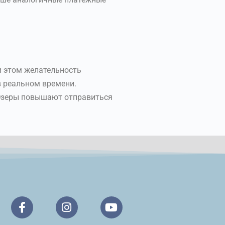
м этом желательность
в реальном времени.
 Юзеры повышают отправиться