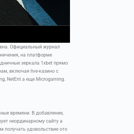
мена. Официальный журнал
ничения, на платформе
здничные зеркала 1xbet прямо
ам, включая live-казино с
, NetEnt а еще Microgaming.
ные времени. В добавление,
вует неординарному сайту а
им получать удовольствие ото