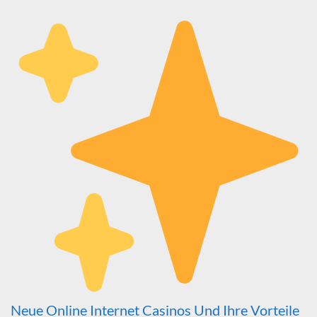
Neue Online Internet Casinos Und Ihre Vorteile