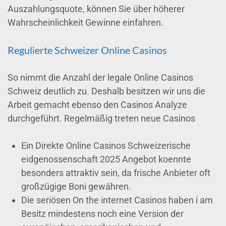
Auszahlungsquote, können Sie über höherer
Wahrscheinlichkeit Gewinne einfahren.
Regulierte Schweizer Online Casinos
So nimmt die Anzahl der legale Online Casinos
Schweiz deutlich zu. Deshalb besitzen wir uns die
Arbeit gemacht ebenso den Casinos Analyze
durchgeführt. Regelmäßig treten neue Casinos
Ein Direkte Online Casinos Schweizerische
eidgenossenschaft 2025 Angebot koennte
besonders attraktiv sein, da frische Anbieter oft
großzügige Boni gewähren.
Die seriösen On the internet Casinos haben i am
Besitz mindestens noch eine Version der