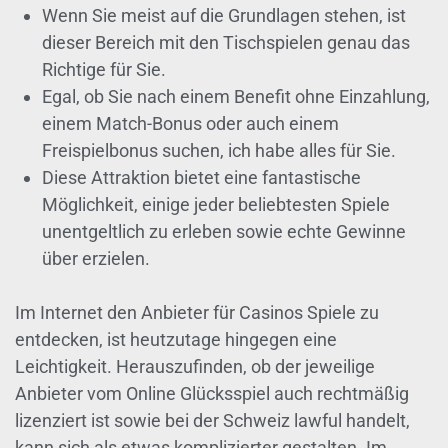
Wenn Sie meist auf die Grundlagen stehen, ist
dieser Bereich mit den Tischspielen genau das
Richtige für Sie.
Egal, ob Sie nach einem Benefit ohne Einzahlung,
einem Match-Bonus oder auch einem
Freispielbonus suchen, ich habe alles für Sie.
Diese Attraktion bietet eine fantastische
Möglichkeit, einige jeder beliebtesten Spiele
unentgeltlich zu erleben sowie echte Gewinne
über erzielen.
Im Internet den Anbieter für Casinos Spiele zu
entdecken, ist heutzutage hingegen eine
Leichtigkeit. Herauszufinden, ob der jeweilige
Anbieter vom Online Glücksspiel auch rechtmäßig
lizenziert ist sowie bei der Schweiz lawful handelt,
kann sich als etwas komplizierter gestalten. Im