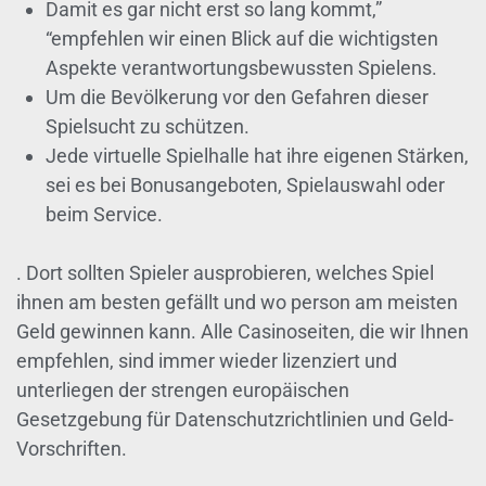
Damit es gar nicht erst so lang kommt,”
“empfehlen wir einen Blick auf die wichtigsten
Aspekte verantwortungsbewussten Spielens.
Um die Bevölkerung vor den Gefahren dieser
Spielsucht zu schützen.
Jede virtuelle Spielhalle hat ihre eigenen Stärken,
sei es bei Bonusangeboten, Spielauswahl oder
beim Service.
. Dort sollten Spieler ausprobieren, welches Spiel
ihnen am besten gefällt und wo person am meisten
Geld gewinnen kann. Alle Casinoseiten, die wir Ihnen
empfehlen, sind immer wieder lizenziert und
unterliegen der strengen europäischen
Gesetzgebung für Datenschutzrichtlinien und Geld-
Vorschriften.