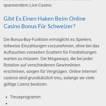
spannendem Live-Casino.
Gibt Es Einen Haken Beim Online
Casino Bonus Für Schweizer?
Die Bonus-Buy-Funktion ermöglicht es Spielern,
teilweise Einzahlungen vorzunehmen, ohne bei das
Auftauchen vonseiten Scattern für Freidrehungen
warten zu müssen. Die Megaways, die bei jeder
Rotation auf verschiedenen Gewinnlinien
erscheinen, sorgen für Vergnügen. Online Internet
casinos sind grundsätzlich treu, solange sie viele
gültige Lizenz besitzen.
Treueprogramm