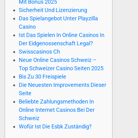
Mit Bonus 2025
Sicherheit Und Lizenzierung
Das Spielangebot Unter Playzilla
Casino
Ist Das Spielen In Online Casinos In
Der Eidgenossenschaft Legal?
Swisscasinos Ch
Neue Online Casinos Schweiz –
Top Schweizer Casino Seiten 2025
Bis Zu 30 Freispiele
Die Neuesten Improvements Dieser
Seite
Beliebte Zahlungsmethoden In
Online Internet Casinos Bei Der
Schweiz
Wofür Ist Die Esbk Zuständig?