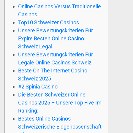
Online Casinos Versus Traditionelle
Casinos
Top10 Schweizer Casinos
Unsere Bewertungskriterien Für
Expire Besten Online Casino
Schweiz Legal
Unsere Bewertungskriterien Für
Legale Online Casinos Schweiz
Beste On The Internet Casino
Schweiz 2025
#2 Spinia Casino
Die Besten Schweizer Online
Casinos 2025 – Unsere Top Five Im
Ranking:
Bestes Online Casinos
Schweizerische Eidgenossenschaft