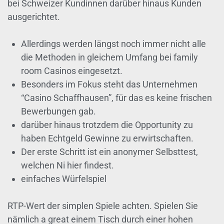
bei Schweizer Kundinnen darüber hinaus Kunden
ausgerichtet.
Allerdings werden längst noch immer nicht alle
die Methoden in gleichem Umfang bei family
room Casinos eingesetzt.
Besonders im Fokus steht das Unternehmen
“Casino Schaffhausen”, für das es keine frischen
Bewerbungen gab.
darüber hinaus trotzdem die Opportunity zu
haben Echtgeld Gewinne zu erwirtschaften.
Der erste Schritt ist ein anonymer Selbsttest,
welchen Ni hier findest.
einfaches Würfelspiel
RTP-Wert der simplen Spiele achten. Spielen Sie
nämlich a great einem Tisch durch einer hohen