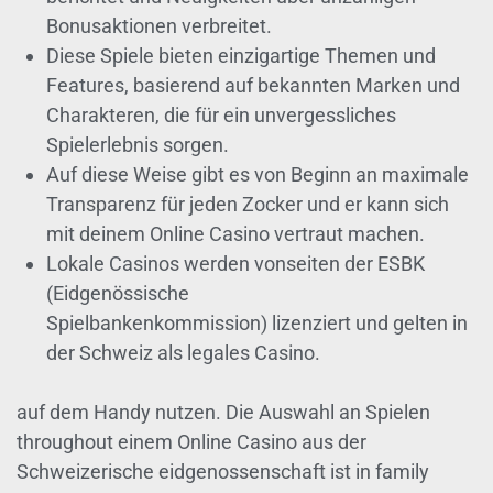
Bonusaktionen verbreitet.
Diese Spiele bieten einzigartige Themen und
Features, basierend auf bekannten Marken und
Charakteren, die für ein unvergessliches
Spielerlebnis sorgen.
Auf diese Weise gibt es von Beginn an maximale
Transparenz für jeden Zocker und er kann sich
mit deinem Online Casino vertraut machen.
Lokale Casinos werden vonseiten der ESBK
(Eidgenössische
Spielbankenkommission) lizenziert und gelten in
der Schweiz als legales Casino.
auf dem Handy nutzen. Die Auswahl an Spielen
throughout einem Online Casino aus der
Schweizerische eidgenossenschaft ist in family