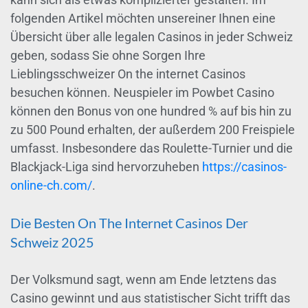
folgenden Artikel möchten unsereiner Ihnen eine
Übersicht über alle legalen Casinos in jeder Schweiz
geben, sodass Sie ohne Sorgen Ihre
Lieblingsschweizer On the internet Casinos
besuchen können. Neuspieler im Powbet Casino
können den Bonus von one hundred % auf bis hin zu
zu 500 Pound erhalten, der außerdem 200 Freispiele
umfasst. Insbesondere das Roulette-Turnier und die
Blackjack-Liga sind hervorzuheben
https://casinos-
online-ch.com/
.
Die Besten On The Internet Casinos Der
Schweiz 2025
Der Volksmund sagt, wenn am Ende letztens das
Casino gewinnt und aus statistischer Sicht trifft das