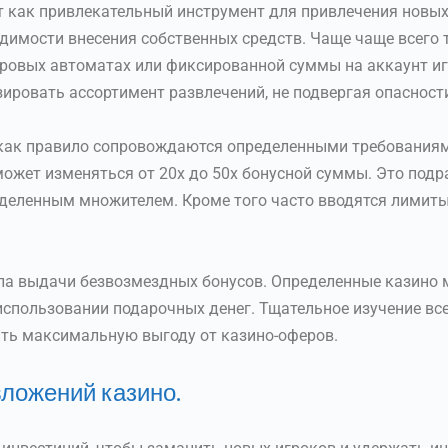
 как привлекательный инструмент для привлечения новых
димости внесения собственных средств. Чаще чаще всего
ровых автоматах или фиксированной суммы на аккаунт иг
ировать ассортимент развлечений, не подвергая опаснос
 как правило сопровождаются определенными требованиям
может изменяться от 20x до 50x бонусной суммы. Это подра
еделенным множителем. Кроме того часто вводятся лимит
ла выдачи безвозмездных бонусов. Определенные казино м
использовании подарочных денег. Тщательное изучение вс
ить максимальную выгоду от казино-оферов.
ложений казино.