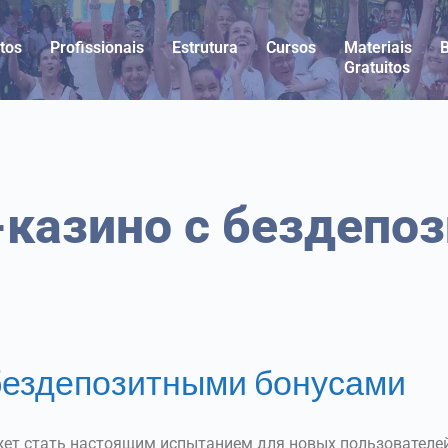
tos
Profissionais
Estrutura
Cursos
Materiais
Gratuitos
-казино с бездепо
 бездепозитными бонусами
ет стать настоящим испытанием для новых пользователей 