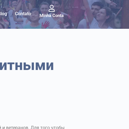
Blog
Contato
Minha Conta
зитными
и ветеранов. Для того чтобы