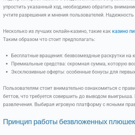
упростить указанный ход, необходимо обратить внимание
учтите разрешения и мнения пользователей. Надежность
Несколько из лучших онлайн-казино, такие как
казино пи
Таким образом что стоит предполагать:
Бесплатные вращения: безвозмездные раскрутки на 
Премиальные средства: скромная сумма, которую во
Эксклюзивные оферты: особенные бонусы для первых
Пользователям стоит внимательно ознакомиться с прави
беттов, что требуется совершить до выводом выигрыша. 
развлечения. Выбирая игровую платформу с ясными пра
Принцип работы безвложенных плюше