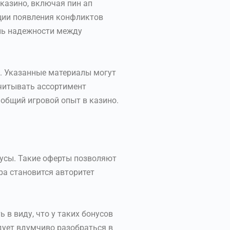
казино, включая пин ап
ации появления конфликтов
нь надежности между
и. Указанные материалы могут
учитывать ассортимент
 общий игровой опыт в казино.
нусы. Такие оферты позволяют
ра становится авторитет
в виду, что у таких бонусов
дует вдумчиво разобраться в