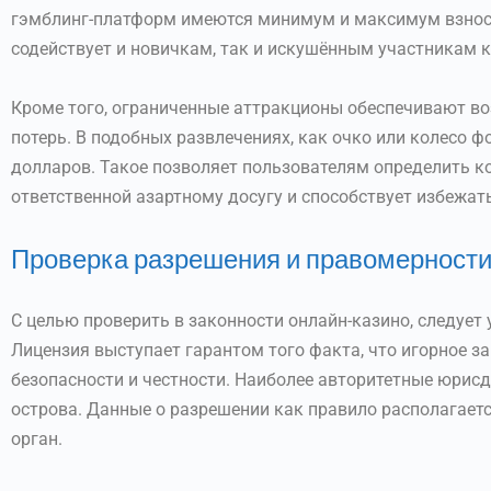
гэмблинг-платформ имеются минимум и максимум взносы
содействует и новичкам, так и искушённым участникам 
Кроме того, ограниченные аттракционы обеспечивают в
потерь. В подобных развлечениях, как очко или колесо 
долларов. Такое позволяет пользователям определить к
ответственной азартному досугу и способствует избежа
Проверка разрешения и правомерности 
С целью проверить в законности онлайн-казино, следует
Лицензия выступает гарантом того факта, что игорное з
безопасности и честности. Наиболее авторитетные юрис
острова. Данные о разрешении как правило располагает
орган.