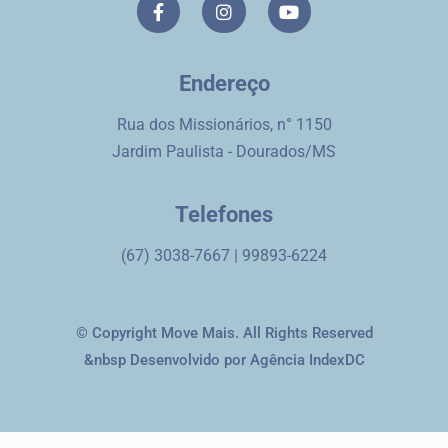
Endereço
Rua dos Missionários, n° 1150
Jardim Paulista - Dourados/MS
Telefones
(67) 3038-7667 | 99893-6224
© Copyright Move Mais. All Rights Reserved
&nbsp Desenvolvido por Agência IndexDC