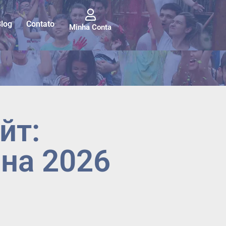
Blog
Contato
Minha Conta
йт:
 на 2026