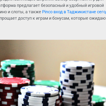
атформа предлагает безопасный и удобный игровой
ино и слоты, а также
Pinco вход в Таджикистане сег
 упрощает доступ к играм и бонусам, которые ожидаю