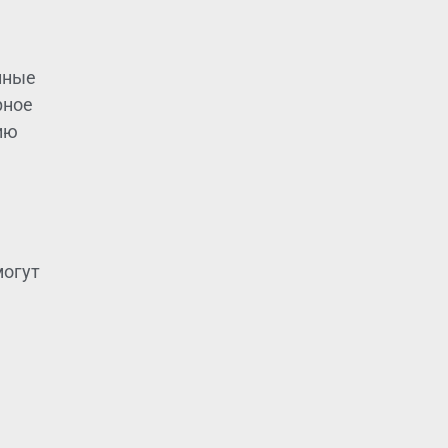
нные
рное
ию
могут