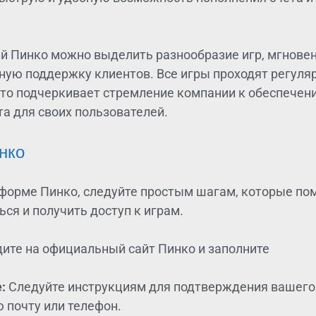
й Пинко можно выделить разнообразие игр, мгнове
ую поддержку клиентов. Все игры проходят регуля
 что подчеркивает стремление компании к обеспечен
а для своих пользователей.
инко
тформе Пинко, следуйте простым шагам, которые по
ся и получить доступ к играм.
ите на официальный сайт Пинко и заполните
:
Следуйте инструкциям для подтверждения вашего
 почту или телефон.