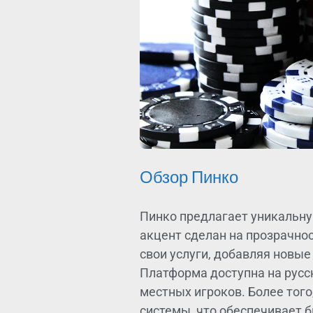
Обзор Пинко
Пинко предлагает уникальну
акцент сделан на прозрачно
свои услуги, добавляя новые
Платформа доступна на русс
местных игроков. Более тог
системы, что обеспечивает 