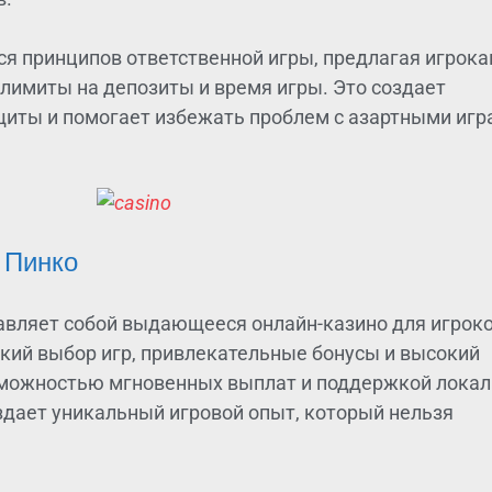
я принципов ответственной игры, предлагая игрок
лимиты на депозиты и время игры. Это создает
иты и помогает избежать проблем с азартными игр
 Пинко
авляет собой выдающееся онлайн-казино для игроко
кий выбор игр, привлекательные бонусы и высокий
озможностью мгновенных выплат и поддержкой лока
здает уникальный игровой опыт, который нельзя