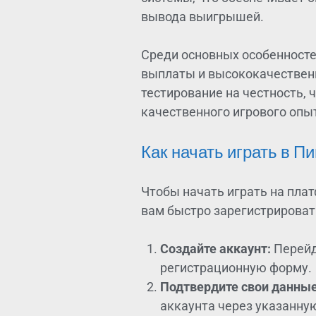
вывода выигрышей.
Среди основных особенносте
выплаты и высококачественн
тестирование на честность,
качественного игрового опыт
Как начать играть в П
Чтобы начать играть на пла
вам быстро зарегистрировать
Создайте аккаунт:
Перейд
регистрационную форму.
Подтвердите свои данные
аккаунта через указанную