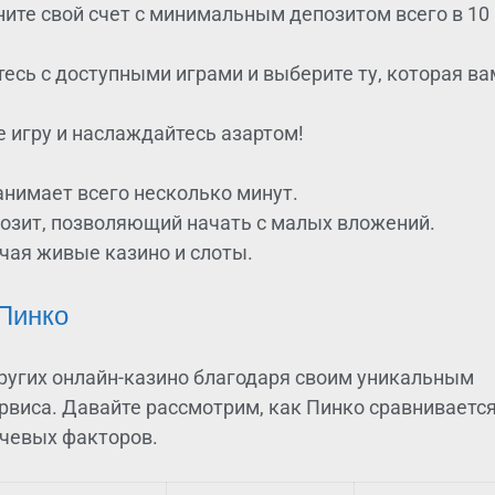
ите свой счет с минимальным депозитом всего в 10
есь с доступными играми и выберите ту, которая ва
 игру и наслаждайтесь азартом!
анимает всего несколько минут.
озит, позволяющий начать с малых вложений.
чая живые казино и слоты.
Пинко
ругих онлайн-казино благодаря своим уникальным
рвиса. Давайте рассмотрим, как Пинко сравнивается
чевых факторов.