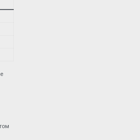
и
ее
том