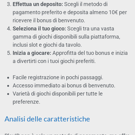
Effettua un deposito:
Scegli il metodo di
pagamento preferito e deposita almeno 10€ per
ricevere il bonus di benvenuto.
Seleziona il tuo gioco:
Scegli tra una vasta
gamma di giochi disponibili sulla piattaforma,
inclusi slot e giochi da tavolo.
Inizia a giocare:
Approfitta del tuo bonus e inizia
a divertirti con i tuoi giochi preferiti.
Facile registrazione in pochi passaggi.
Accesso immediato ai bonus di benvenuto.
Varietà di giochi disponibili per tutte le
preferenze.
Analisi delle caratteristiche