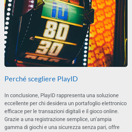
Perché scegliere PlayID
In conclusione, PlayID rappresenta una soluzione
eccellente per chi desidera un portafoglio elettronico
efficace per le transazioni digitali e il gioco online.
Grazie a una registrazione semplice, un’ampia
gamma di giochi e una sicurezza senza pari, offre