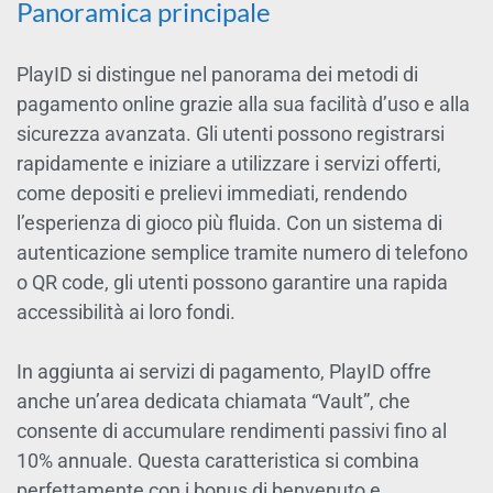
Panoramica principale
PlayID si distingue nel panorama dei metodi di
pagamento online grazie alla sua facilità d’uso e alla
sicurezza avanzata. Gli utenti possono registrarsi
rapidamente e iniziare a utilizzare i servizi offerti,
come depositi e prelievi immediati, rendendo
l’esperienza di gioco più fluida. Con un sistema di
autenticazione semplice tramite numero di telefono
o QR code, gli utenti possono garantire una rapida
accessibilità ai loro fondi.
In aggiunta ai servizi di pagamento, PlayID offre
anche un’area dedicata chiamata “Vault”, che
consente di accumulare rendimenti passivi fino al
10% annuale. Questa caratteristica si combina
perfettamente con i bonus di benvenuto e