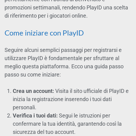
promozioni settimanali, rendendo PlayID una scelta
di riferimento per i giocatori online.
Come iniziare con PlayID
Seguire alcuni semplici passaggi per registrarsi e
utilizzare PlayID è fondamentale per sfruttare al
meglio questa piattaforma. Ecco una guida passo
passo su come iniziare:
Crea un account:
Visita il sito ufficiale di PlayID e
inizia la registrazione inserendo i tuoi dati
personali.
Verifica i tuoi dati:
Segui le istruzioni per
confermare la tua identità, garantendo così la
sicurezza del tuo account.