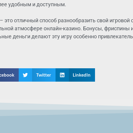
лее удобным и доступным.
 – это отличный способ разнообразить свой игровой 
ельной атмосфере онлайн-казино. Бонусы, фриспины 
ьные деньги делают эту игру особенно привлекател
cebook
Twitter
LinkedIn