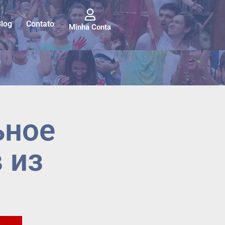
Blog
Contato
Minha Conta
ьное
 из