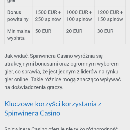
gier
Bonus
1500 EUR +
1000 EUR +
1200 EUR +
powitalny
250 spinów
100 spinów
150 spinów
Minimalna
50 EUR
20 EUR
30 EUR
wypłata
Jak widać, Spinwinera Casino wyróżnia się
atrakcyjnymi bonusami oraz ogromnym wyborem
gier, co sprawia, że jest jednym z liderów na rynku
gier online. Takie różnice mogą znacząco wpływać
na doświadczenia graczy.
Kluczowe korzyści korzystania z
Spinwinera Casino
Spinwinera Casino oferuje nie tylko różnorodność