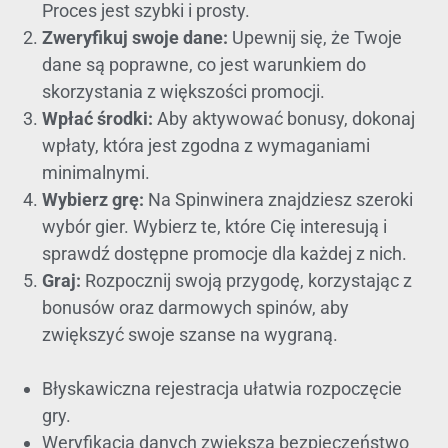
Proces jest szybki i prosty.
Zweryfikuj swoje dane:
Upewnij się, że Twoje
dane są poprawne, co jest warunkiem do
skorzystania z większości promocji.
Wpłać środki:
Aby aktywować bonusy, dokonaj
wpłaty, która jest zgodna z wymaganiami
minimalnymi.
Wybierz grę:
Na Spinwinera znajdziesz szeroki
wybór gier. Wybierz te, które Cię interesują i
sprawdź dostępne promocje dla każdej z nich.
Graj:
Rozpocznij swoją przygodę, korzystając z
bonusów oraz darmowych spinów, aby
zwiększyć swoje szanse na wygraną.
Błyskawiczna rejestracja ułatwia rozpoczęcie
gry.
Weryfikacja danych zwiększa bezpieczeństwo