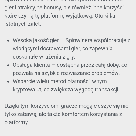
gier i atrakcyjne bonusy, ale również inne korzyści,
które czynią tę platformę wyjątkową. Oto kilka
istotnych zalet:
Wysoka jakość gier — Spinwinera współpracuje z
wiodącymi dostawcami gier, co zapewnia
doskonałe wrażenia z gry.
Obsługa klienta — dostępna przez całą dobę, co
pozwala na szybkie rozwiązanie problemów.
Wsparcie wielu metod płatności, w tym
kryptowalut, co zwiększa wygodę transakcji.
Dzięki tym korzyściom, gracze mogą cieszyć się nie
tylko zabawą, ale także komfortem korzystania z
platformy.