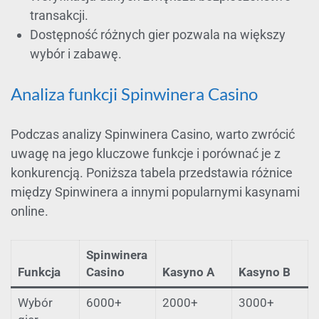
transakcji.
Dostępność różnych gier pozwala na większy
wybór i zabawę.
Analiza funkcji Spinwinera Casino
Podczas analizy Spinwinera Casino, warto zwrócić
uwagę na jego kluczowe funkcje i porównać je z
konkurencją. Poniższa tabela przedstawia różnice
między Spinwinera a innymi popularnymi kasynami
online.
Spinwinera
Funkcja
Casino
Kasyno A
Kasyno B
Wybór
6000+
2000+
3000+