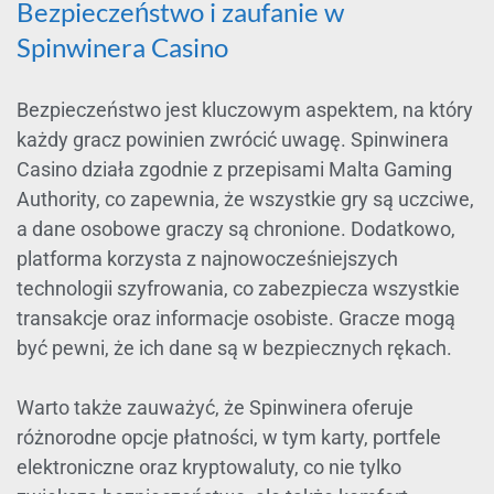
Bezpieczeństwo i zaufanie w
Spinwinera Casino
Bezpieczeństwo jest kluczowym aspektem, na który
każdy gracz powinien zwrócić uwagę. Spinwinera
Casino działa zgodnie z przepisami Malta Gaming
Authority, co zapewnia, że wszystkie gry są uczciwe,
a dane osobowe graczy są chronione. Dodatkowo,
platforma korzysta z najnowocześniejszych
technologii szyfrowania, co zabezpiecza wszystkie
transakcje oraz informacje osobiste. Gracze mogą
być pewni, że ich dane są w bezpiecznych rękach.
Warto także zauważyć, że Spinwinera oferuje
różnorodne opcje płatności, w tym karty, portfele
elektroniczne oraz kryptowaluty, co nie tylko