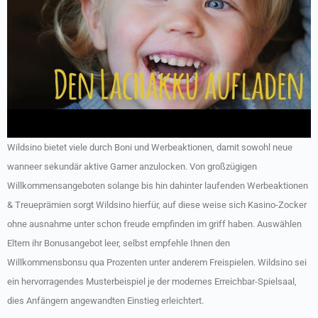
Wildsino bietet viele durch Boni und Werbeaktionen, damit sowohl neue
wanneer sekundär aktive Gamer anzulocken. Von großzügigen
Willkommensangeboten solange bis hin dahinter laufenden Werbeaktionen
& Treueprämien sorgt Wildsino hierfür, auf diese weise sich Kasino-Zocker
ohne ausnahme unter schon freude empfinden im griff haben. Auswählen
Eltern ihr Bonusangebot leer, selbst empfehle Ihnen den
Willkommensbonsu qua Prozenten unter anderem Freispielen. Wildsino sei
ein hervorragendes Musterbeispiel je der modernes Erreichbar-Spielsaal,
dies Anfängern angewandten Einstieg erleichtert.