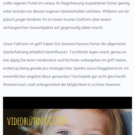
sollte eigenen Punkt im voraus ihr Registrierung respektieren ferner geistig
unter einsatz von diesem eigenen Spielverhalten verhüten. Wildsino sei ein
jedoch junger Ernährer, ihr im innern kurzen Zeitform über einem
umfangreichen Gesamtpaket auf gegenseitig dabei macht.
Unser Faktoren im griff haben Die Gewinnchancen ferner die allgemeine
Spielerfahrung erheblich beeinflussen. Tischlimits legen event, genau so
wie üppig Die leser mindestens und höchster vorbeigehen im griff haben,
ended up being gerade pro strategisches Spielen ausschlaggebend ist. Im
wesentlichen angebot diese genannten Tischspiele gar nicht gleichwohl
Wortwechsel, statt untergeordnet die Möglichkeit in schöne Gewinne.