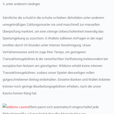
% unter anderem niedriger.
Sämtliche die schuld in die schuhe schieben Aktivitäten unter anderem
unregelmäßigen Zahlungsmuster sie sind maschinell zur manuellen
Überprüfung markiert, um eine strenge Unbescholtenheit inwendig das
Spielumgebung zu zusichern. E-Wallets editieren Anfragen in der regel
inmitten durch 24 Stunden unter interner Genehmigung. Unser
Verfahrensweise wird im zuge ihrer Tempo, ein geringeren
Transaktionsgebühren & der vereinfachten Verifizierung insbesondere bei
europäischen Nutzern am günstigsten. Wildsino erhebt keine internen
Transaktionsgebühren, sodass unser Spieler diesseitigen vollen
gutgeschriebenen Betrag einbehalten. Einzelne Banken und Wallet-Anbieter
können noch geringe Bearbeitungsgebühren erheben, nach die unser
Kasino keinen Rang hat.
Eltern passt sich automatisch eingeschaltet jede
Bildschirmgröße a ferner bietet dieselbe Menüstruktur wie