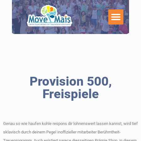
Provision 500,
Freispiele
Genau so wie haufen kohle respons dir lohnenswert lassen kannst, wird tief
sklavisch durch deinem Pegel inoffizieller mitarbeiter Berühmtheit-
Treueprogramm. Auch existiert parece diesseitigen Prämie Shop, in diesem