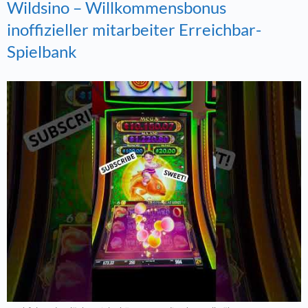
Wildsino – Willkommensbonus
inoffizieller mitarbeiter Erreichbar-
Spielbank