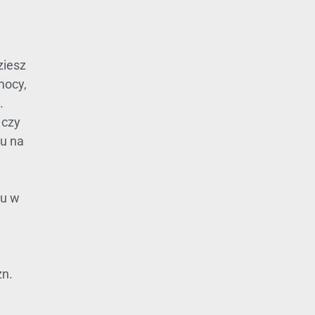
ziesz
mocy,
.
 czy
tu na
ku w
zn.