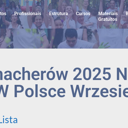
tos
Profissionais
Estrutura
Cursos
Materiais
Gratuitos
acherów 2025 Na
 Polsce Wrzesi
Lista