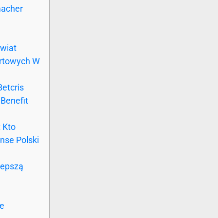
macher
wiat
rtowych W
etcris
Benefit
 Kto
nse Polski
lepszą
je