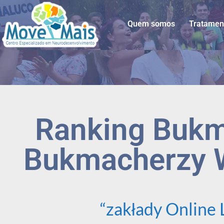
Quem somos
Tratamen
Ranking Bukm
Bukmacherzy W
“zakłady Online 