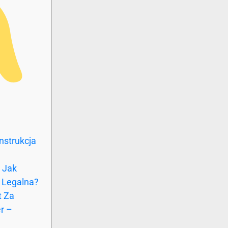
nstrukcja
 Jak
 Legalna?
t Za
r –