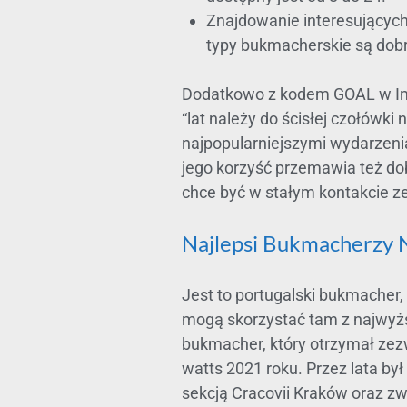
Znajdowanie interesujących 
typy bukmacherskie są dob
Dodatkowo z kodem GOAL w Im
“lat należy do ścisłej czołówk
najpopularniejszymi wydarzenia
jego korzyść przemawia też dob
chce być w stałym kontakcie z
Najlepsi Bukmacherzy 
Jest to portugalski bukmacher,
mogą skorzystać tam z najwyżs
bukmacher, który otrzymał zezw
watts 2021 roku. Przez lata b
sekcją Cracovii Kraków oraz z