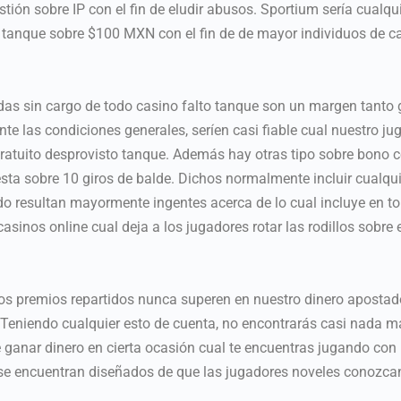
tión sobre IP con el fin de eludir abusos.
Sportium serí­a cualqu
 tanque sobre $100 MXN con el fin de de mayor individuos de c
as sin cargo de todo casino falto tanque son un margen tanto gra
 las condiciones generales, serí­en casi fiable cual nuestro jug
gratuito desprovisto tanque. Además hay otras tipo sobre bono
sta sobre 10 giros de balde. Dichos normalmente incluir cualqui
do resultan mayormente ingentes acerca de lo cual incluye en to
casinos online cual deja a los jugadores rotar las rodillos sobr
s premios repartidos nunca superen en nuestro dinero apostado,
a. Teniendo cualquier esto de cuenta, no encontrarás casi nada
ganar dinero en cierta ocasión cual te encuentras jugando con u
o se encuentran diseñados de que las jugadores noveles conozcan