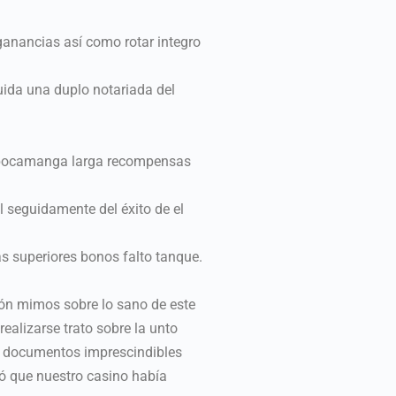
ganancias así­ como rotar integro
uida una duplo notariada del
.
a bocamanga larga recompensas
 seguidamente del éxito de el
s superiores bonos falto tanque.
ción mimos sobre lo sano de este
ealizarse trato sobre la unto
as documentos imprescindibles
mó que nuestro casino había