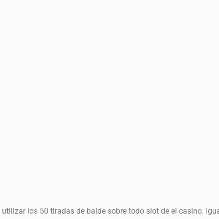
 utilizar los 50 tiradas de balde sobre todo slot de el casino. I