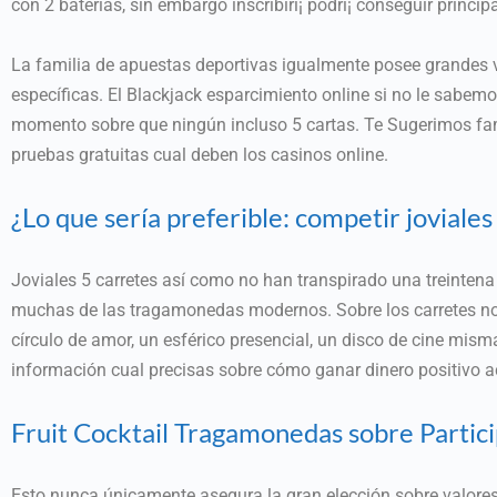
con 2 baterías, sin embargo inscribirí¡ podrí¡ conseguir pri
La familia de apuestas deportivas igualmente posee grandes 
específicas. El Blackjack esparcimiento online si no le sabe
momento sobre que ningún incluso 5 cartas. Te Sugerimos famil
pruebas gratuitas cual deben los casinos online.
¿Lo que serí­a preferible: competir jovial
Joviales 5 carretes así­ como no han transpirado una treinten
muchas de las tragamonedas modernos. Sobre los carretes notará
círculo de amor, un esférico presencial, un disco de cine mis
información cual precisas sobre cómo ganar dinero positivo ac
Fruit Cocktail Tragamonedas sobre Partici
Esto nunca únicamente asegura la gran elección sobre valores