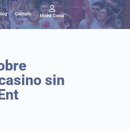
Blog
Contato
Minha Conta
obre
casino sin
Ent