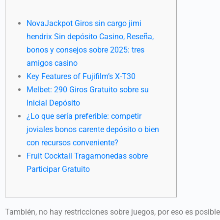
NovaJackpot Giros sin cargo jimi
hendrix Sin depósito Casino, Reseña,
bonos y consejos sobre 2025: tres
amigos casino
Key Features of Fujifilm’s X-T30
Melbet: 290 Giros Gratuito sobre su
Inicial Depósito
¿Lo que serí­a preferible: competir
joviales bonos carente depósito o bien
con recursos conveniente?
Fruit Cocktail Tragamonedas sobre
Participar Gratuito
También, no hay restricciones sobre juegos, por eso es posible