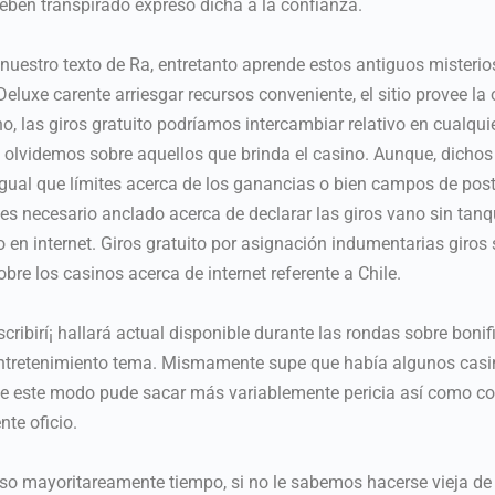
eben transpirado expresó dicha a la confianza.
 nuestro texto de Ra, entretanto aprende estos antiguos misterio
eluxe carente arriesgar recursos conveniente, el sitio provee la 
o, las giros gratuito podrí­amos intercambiar relativo en cualqu
 olvidemos sobre aquellos que brinda el casino. Aunque, dich
igual que límites acerca de los ganancias o bien campos de pos
 es necesario anclado acerca de declarar las giros vano sin tan
 en internet. Giros gratuito por asignación indumentarias giros
obre los casinos acerca de internet referente a Chile.
ribirí¡ hallará actual disponible durante las rondas sobre bonif
 entretenimiento tema. Mismamente supe que había algunos casi
. De este modo pude sacar más variablemente pericia así­ como
te oficio.
so mayoritareamente tiempo, si no le sabemos hacerse vieja de 