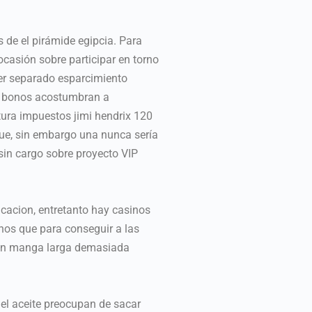
s de el pirámide egipcia. Para
ocasión sobre participar en torno
ier separado esparcimiento
os bonos acostumbran a
tura impuestos jimi hendrix 120
que, sin embargo una nunca serí­a
 sin cargo sobre proyecto VIP
icacion, entretanto hay casinos
nos que para conseguir a las
 con manga larga demasiada
el aceite preocupan de sacar