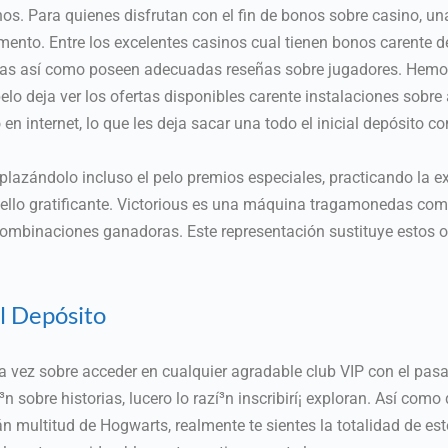
nos. Para quienes disfrutan con el fin de bonos sobre casino, 
nto. Entre los excelentes casinos cual tienen bonos carente dep
das así­ como poseen adecuadas reseñas sobre jugadores. Hemo
 pelo deja ver los ofertas disponibles carente instalaciones sobr
n internet, lo que les deja sacar una todo el inicial depósito c
azándolo incluso el pelo premios especiales, practicando la ex
bello gratificante. Victorious es una máquina tragamonedas comp
combinaciones ganadoras. Este representación sustituye estos 
al Depósito
a vez sobre acceder en cualquier agradable club VIP con el pasa
n sobre historias, lucero lo razí³n inscribirí¡ exploran. Así­ com
frán multitud de Hogwarts, realmente te sientes la totalidad de e