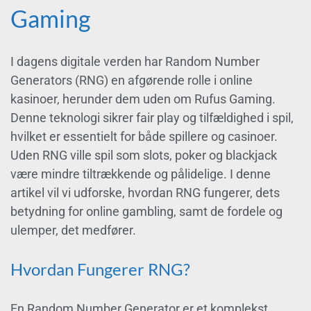
Gaming
I dagens digitale verden har Random Number
Generators (RNG) en afgørende rolle i online
kasinoer, herunder dem uden om Rufus Gaming.
Denne teknologi sikrer fair play og tilfældighed i spil,
hvilket er essentielt for både spillere og casinoer.
Uden RNG ville spil som slots, poker og blackjack
være mindre tiltrækkende og pålidelige. I denne
artikel vil vi udforske, hvordan RNG fungerer, dets
betydning for online gambling, samt de fordele og
ulemper, det medfører.
Hvordan Fungerer RNG?
En Random Number Generator er et komplekst