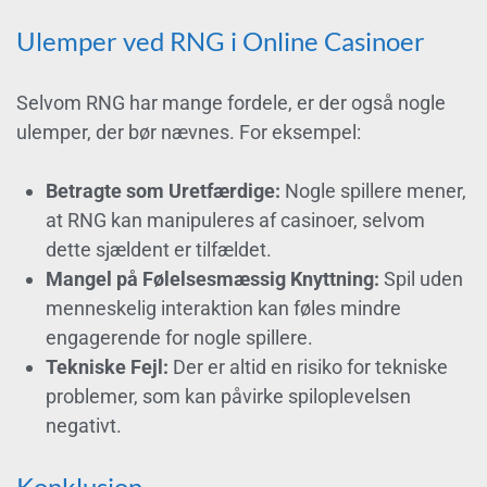
Ulemper ved RNG i Online Casinoer
Selvom RNG har mange fordele, er der også nogle
ulemper, der bør nævnes. For eksempel:
Betragte som Uretfærdige:
Nogle spillere mener,
at RNG kan manipuleres af casinoer, selvom
dette sjældent er tilfældet.
Mangel på Følelsesmæssig Knyttning:
Spil uden
menneskelig interaktion kan føles mindre
engagerende for nogle spillere.
Tekniske Fejl:
Der er altid en risiko for tekniske
problemer, som kan påvirke spiloplevelsen
negativt.
Konklusion