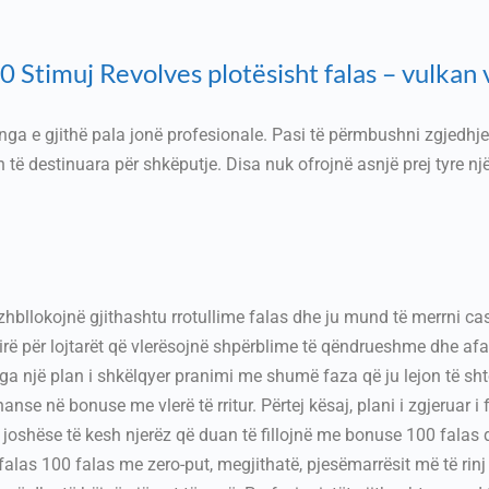
 Stimuj Revolves plotësisht falas – vulkan 
 nga e gjithë pala jonë profesionale. Pasi të përmbushni zgjedhje
hen të destinuara për shkëputje. Disa nuk ofrojnë asnjë prej tyre
zhbllokojnë gjithashtu rrotullime falas dhe ju mund të merrni cas
irë për lojtarët që vlerësojnë shpërblime të qëndrueshme dhe af
nga një plan i shkëlqyer pranimi me shumë faza që ju lejon të sh
nse në bonuse me vlerë të rritur. Përtej kësaj, plani i zgjeruar 
joshëse të kesh njerëz që duan të fillojnë me bonuse 100 falas dh
 falas 100 falas me zero-put, megjithatë, pjesëmarrësit më të rinj