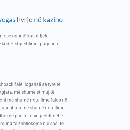
vegas hyrje në kazino
n ose ndonjë kusht tjetër
 një kod – shpërblimet paguhen
hback falë llogarisë së tyre të
atgjata, më shumë stimuj të
toni më shumë rrotullime falas në
i ftuar shton më shumë rrotullime
e më pas të rrisin përfitimet e
 mund të zhbllokojnë një sasi të