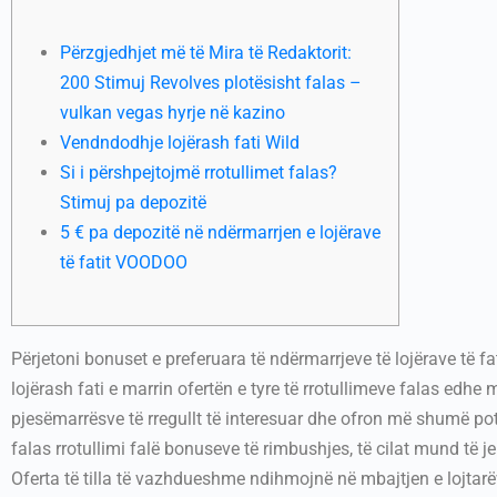
Përzgjedhjet më të Mira të Redaktorit:
200 Stimuj Revolves plotësisht falas –
vulkan vegas hyrje në kazino
Vendndodhje lojërash fati Wild
Si i përshpejtojmë rrotullimet falas?
Stimuj pa depozitë
5 € pa depozitë në ndërmarrjen e lojërave
të fatit VOODOO
Përjetoni bonuset e preferuara të ndërmarrjeve të lojërave të fa
lojërash fati e marrin ofertën e tyre të rrotullimeve falas edhe
pjesëmarrësve të rregullt të interesuar dhe ofron më shumë po
falas rrotullimi falë bonuseve të rimbushjes, të cilat mund t
Oferta të tilla të vazhdueshme ndihmojnë në mbajtjen e lojtarë