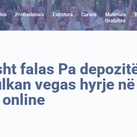
tos
Profissionais
Estrutura
Cursos
Materiais
Gratuitos
sht falas Pa depozit
lkan vegas hyrje në
 online