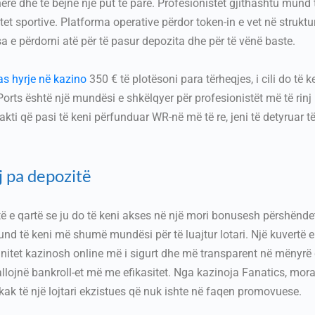
rë dhe të bëjnë një put të parë. Profesionistët gjithashtu mund 
tet sportive. Platforma operative përdor token-in e vet në struktu
sa e përdorni atë për të pasur depozita dhe për të vënë baste.
s hyrje në kazino
350 € të plotësoni para tërheqjes, i cili do të 
orts është një mundësi e shkëlqyer për profesionistët më të rinj
fakti që pasi të keni përfunduar WR-në më të re, jeni të detyruar t
j pa depozitë
 e qartë se ju do të keni akses në një mori bonusesh përshëndet
nd të keni më shumë mundësi për të luajtur lotari. Një kuvertë e
unitet kazinosh online më i sigurt dhe më transparent në mënyrë që
rballojnë bankroll-et më me efikasitet. Nga kazinoja Fanatics, mora
ak të një lojtari ekzistues që nuk ishte në faqen promovuese.