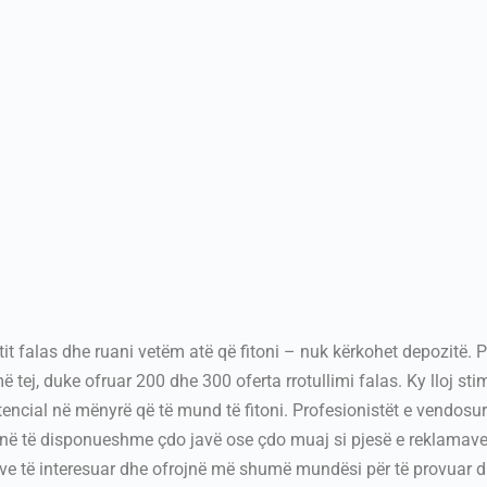
tit falas dhe ruani vetëm atë që fitoni – nuk kërkohet depozitë. P
 më tej, duke ofruar 200 dhe 300 oferta rrotullimi falas. Ky lloj 
tencial në mënyrë që të mund të fitoni.
Profesionistët e vendosu
ë jenë të disponueshme çdo javë ose çdo muaj si pjesë e reklama
ve të interesuar dhe ofrojnë më shumë mundësi për të provuar dh