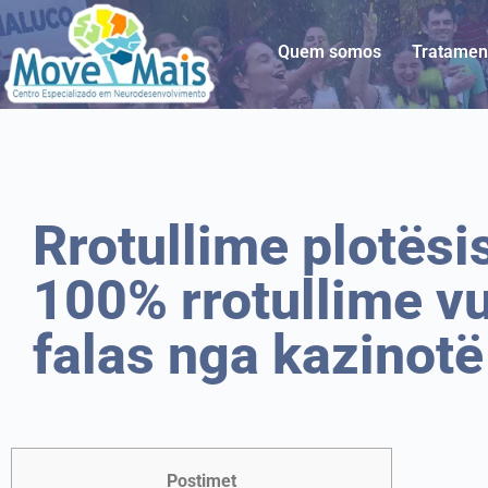
Quem somos
Tratamen
Rrotullime plotësi
100% rrotullime vu
falas nga kazinotë
Postimet