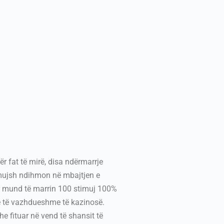
ër fat të mirë, disa ndërmarrje
stimujsh ndihmon në mbajtjen e
r mund të marrin 100 stimuj 100%
ve të vazhdueshme të kazinosë.
e fituar në vend të shansit të