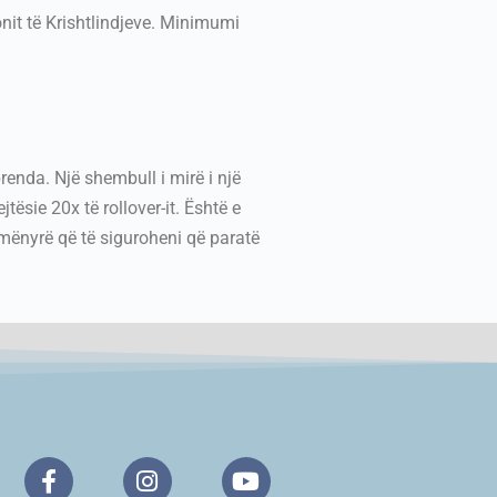
onit të Krishtlindjeve. Minimumi
brenda. Një shembull i mirë i një
tësie 20x të rollover-it. Është e
mënyrë që të siguroheni që paratë