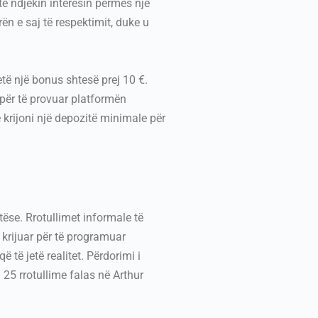
të ndjekin interesin përmes një
rën e saj të respektimit, duke u
ketë një bonus shtesë prej 10 €.
 për të provuar platformën
ë krijoni një depozitë minimale për
ëse. Rrotullimet informale të
 krijuar për të programuar
 të jetë realitet. Përdorimi i
 25 rrotullime falas në Arthur