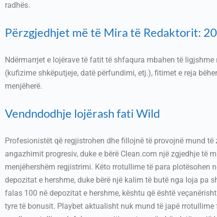
radhës.
Përzgjedhjet më të Mira të Redaktorit: 200
Ndërmarrjet e lojërave të fatit të shfaqura mbahen të ligjshme
(kufizime shkëputjeje, datë përfundimi, etj.), fitimet e reja bë
menjëherë.
Vendndodhje lojërash fati Wild
Profesionistët që regjistrohen dhe fillojnë të provojnë mund të 
angazhimit progresiv, duke e bërë Clean.com një zgjedhje të m
menjëhershëm regjistrimi. Këto rrotullime të para plotësohen 
depozitat e hershme, duke bërë një kalim të butë nga loja pa sha
falas 100 në depozitat e hershme, kështu që është veçanërisht 
tyre të bonusit. Playbet aktualisht nuk mund të japë rrotullime