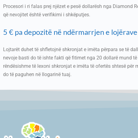
Procesori i ri falas prej njëzet e pesë dollarësh nga Diamond Re
që nevojitet është verifikimi i shkëputjes.
5 € pa depozitë në ndërmarrjen e lojëra
Lojtarët duhet të shfletojnë shkronjat e imëta përpara se të dall
nevoje basti do të ishte fakti që fitimet nga 20 dollarë mund të 
rëndësishme të lexoni shkronjat e imëta të ofertës shtesë për
do të paguhen në llogarinë tuaj.