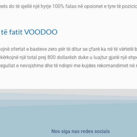
els do të sjellë një hyrje 100% falas në opsionet e tyre të pozici
ve të fatit VOODOO
ojnë ofertat e basteve zero për të ditur se çfarë ka në të vërtetë 
kërkojnë një total prej 800 dollarësh duke u luajtur gjatë një shpej
 rregullat e nevojshme dhe të ndiqni me kujdes rekomandimet në 
Nos siga nas redes sociais