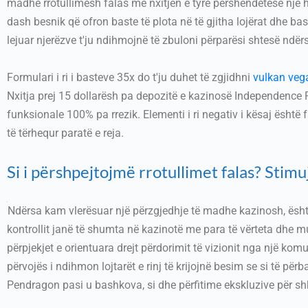
madhe rrotullimesh falas me nxitjen e tyre përshëndetëse një he
dash besnik që ofron baste të plota në të gjitha lojërat dhe bas
lejuar njerëzve t'ju ndihmojnë të zbuloni përparësi shtesë ndër
Formulari i ri i basteve 35x do t'ju duhet të zgjidhni
vulkan vega
Nxitja prej 15 dollarësh pa depozitë e kazinosë Independence P
funksionale 100% pa rrezik. Elementi i ri negativ i kësaj është 
të tërhequr paratë e reja.
Si i përshpejtojmë rrotullimet falas? Stimu
Ndërsa kam vlerësuar një përzgjedhje të madhe kazinosh, është
kontrollit janë të shumta në kazinotë me para të vërteta dhe mu
përpjekjet e orientuara drejt përdorimit të vizionit nga një kom
përvojës i ndihmon lojtarët e rinj të krijojnë besim se si të pë
Pendragon pasi u bashkova, si dhe përfitime ekskluzive për shk