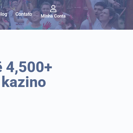
Blog
Contato
Minha Conta
ë 4,500+
 kazino