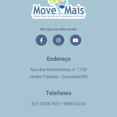
Nos siga nas redes sociais
Endereço
Rua dos Missionários, n° 1150
Jardim Paulista - Dourados/MS
Telefones
(67) 3038-7667 | 99893-6224