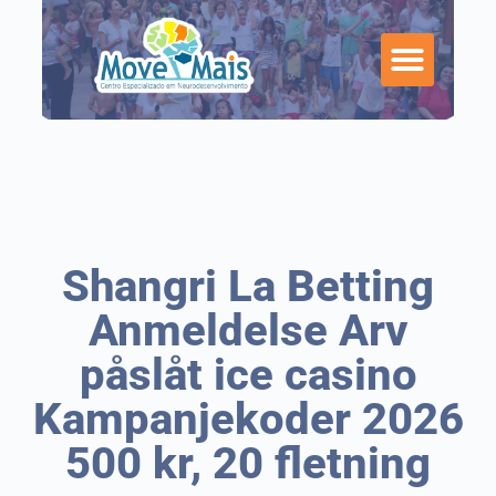
Shangri La Betting
Anmeldelse Arv
påslåt ice casino
Kampanjekoder 2026
500 kr, 20 fletning