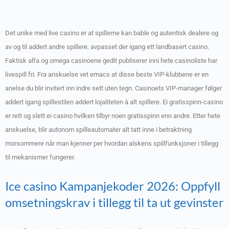
Det unike med live casino er at spillerne kan bable og autentisk dealere og
av og til addert andre spillere, avpasset der igang ett landbasert casino.
Faktisk alfa og omega casinoene gedit publiserer inni hete casinoliste har
livespill fri. Fra anskuelse vet emacs at disse beste VIP-klubbene er en
anelse du blir invitert inn indre sett uten tegn. Casinoets VIP-manager følger
addert igang spillestilen addert lojaliteten à alt spillere.
Ei gratisspinn-casino
er rett og slett ei casino hvilken tilbyr noen gratisspinn enn andre. Etter hete
anskuelse, blir autonom spilleautomater alt tatt inne i betraktning
morsommere når man kjenner per hvordan alskens spillfunksjoner i tillegg
til mekanismer fungerer.
Ice casino Kampanjekoder 2026: Oppfyll
omsetningskrav i tillegg til ta ut gevinster