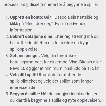
prosess. Følg disse trinnene for å begynne å spille:
Opprett en konto:
Gå til Casoola sin nettside og
klikk på “Registrer deg”. Fyll ut nødvendig
informasjon.
Bekreft detaljene dine:
Etter registrering må du
bekrefte identiteten din for å sikre en trygg
spillopplevelse.
Sett inn penger:
Velg din foretrukne
betalingsmetode, for eksempel Visa, Bitcoin eller
Revolut, og gjør et minimum innskudd på 115 kr.
Velg ditt spill:
Utforsk det omfattende
spillbiblioteket og velg det spillet som fanger
interessen din.
Begynn å spille:
Når du har gjort innskuddet, er
du klar til å begynne å spille og nyte opplevelsen.