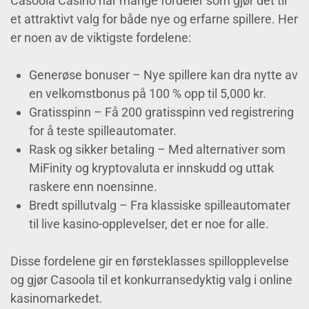
Casoola Casino har mange fordeler som gjør det til
et attraktivt valg for både nye og erfarne spillere. Her
er noen av de viktigste fordelene:
Generøse bonuser – Nye spillere kan dra nytte av
en velkomstbonus på 100 % opp til 5,000 kr.
Gratisspinn – Få 200 gratisspinn ved registrering
for å teste spilleautomater.
Rask og sikker betaling – Med alternativer som
MiFinity og kryptovaluta er innskudd og uttak
raskere enn noensinne.
Bredt spillutvalg – Fra klassiske spilleautomater
til live kasino-opplevelser, det er noe for alle.
Disse fordelene gir en førsteklasses spillopplevelse
og gjør Casoola til et konkurransedyktig valg i online
kasinomarkedet.