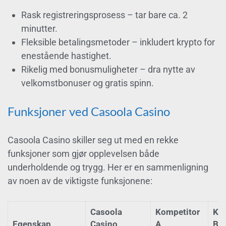
Rask registreringsprosess – tar bare ca. 2
minutter.
Fleksible betalingsmetoder – inkludert krypto for
enestående hastighet.
Rikelig med bonusmuligheter – dra nytte av
velkomstbonuser og gratis spinn.
Funksjoner ved Casoola Casino
Casoola Casino skiller seg ut med en rekke
funksjoner som gjør opplevelsen både
underholdende og trygg. Her er en sammenligning
av noen av de viktigste funksjonene:
Casoola
Kompetitor
Kom
Egenskap
Casino
A
B