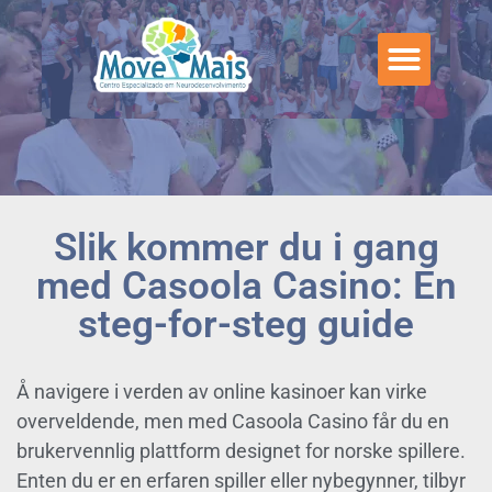
Slik kommer du i gang
med Casoola Casino: En
steg-for-steg guide
Å navigere i verden av online kasinoer kan virke
overveldende, men med Casoola Casino får du en
brukervennlig plattform designet for norske spillere.
Enten du er en erfaren spiller eller nybegynner, tilbyr