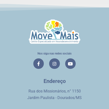
Nos siga nas redes sociais
Endereço
Rua dos Missionários, n° 1150
Jardim Paulista - Dourados/MS