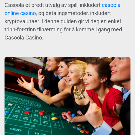
Casoola et bredt utvalg av spill, inkludert
casoola
online casino
, og betalingsmetoder, inkludert
kryptovalutaer. I denne guiden gir vi deg en enkel
trinn-for-trinn tilnærming for å komme i gang med
Casoola Casino.