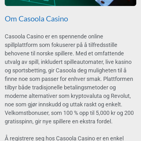
Om Casoola Casino
Casoola Casino er en spennende online
spillplattform som fokuserer på å tilfredsstille
behovene til norske spillere. Med et omfattende
utvalg av spill, inkludert spilleautomater, live kasino
og sportsbetting, gir Casoola deg muligheten til å
finne noe som passer for enhver smak. Plattformen
tilbyr både tradisjonelle betalingsmetoder og
moderne alternativer som kryptovaluta og Revolut,
noe som gjør innskudd og uttak raskt og enkelt.
Velkomstbonuser, som 100 % opp til 5,000 kr og 200
gratisspinn, gir nye spillere en ekstra fordel.
Å registrere seg hos Casoola Casino er en enkel