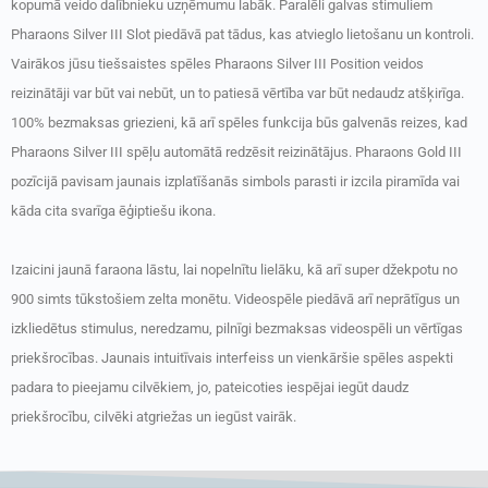
kopumā veido dalībnieku uzņēmumu labāk. Paralēli galvas stimuliem
Pharaons Silver III Slot piedāvā pat tādus, kas atvieglo lietošanu un kontroli.
Vairākos jūsu tiešsaistes spēles Pharaons Silver III Position veidos
reizinātāji var būt vai nebūt, un to patiesā vērtība var būt nedaudz atšķirīga.
100% bezmaksas griezieni, kā arī spēles funkcija būs galvenās reizes, kad
Pharaons Silver III spēļu automātā redzēsit reizinātājus. Pharaons Gold III
pozīcijā pavisam jaunais izplatīšanās simbols parasti ir izcila piramīda vai
kāda cita svarīga ēģiptiešu ikona.
Izaicini jaunā faraona lāstu, lai nopelnītu lielāku, kā arī super džekpotu no
900 simts tūkstošiem zelta monētu. Videospēle piedāvā arī neprātīgus un
izkliedētus stimulus, neredzamu, pilnīgi bezmaksas videospēli un vērtīgas
priekšrocības. Jaunais intuitīvais interfeiss un vienkāršie spēles aspekti
padara to pieejamu cilvēkiem, jo, pateicoties iespējai iegūt daudz
priekšrocību, cilvēki atgriežas un iegūst vairāk.