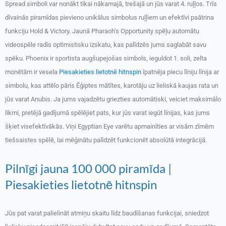
Spread simboli var nonākt tikai nākamajā, trešajā un jūs varat 4. ruļļos. Trīs
dīvainās piramīdas pievieno unikālus simbolus ruļļiem un efektīvi paātrina
funkciju Hold & Victory. Jaunā Pharaoh’s Opportunity spēļu automātu
videospēle radīs optimistisku izskatu, kas palīdzēs jums saglabāt savu
spēku. Phoenix ir sportista augšupejošas simbols, ieguldot 1.
soli, zelta
monētām ir vesela
Piesakieties lietotnē hitnspin
īpatnēja piecu līniju līnija ar
simbolu, kas attēlo pāris Ēģiptes mātītes, karotāju uz lieliskā kaujas rata un
jūs varat Anubis. Ja jums vajadzētu griezties automātiski, veiciet maksimālo
likmi, pretējā gadījumā spēlējiet pats, kur jūs varat iegūt līnijas, kas jums
šķiet visefektīvākās. Viņi Egyptian Eye varētu apmainīties ar visām zīmēm
tiešsaistes spēlē, lai mēģinātu palīdzēt funkcionēt absolūtā integrācijā.
Pilnīgi jauna 100 000 piramīda |
Piesakieties lietotnē hitnspin
Jūs pat varat palielināt atmiņu skaitu līdz baudīšanas funkcijai, sniedzot