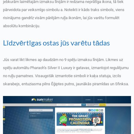
jebkurām laimētajām izmaksu līnijām ir redzama neprātīga ikona, tā tiek
pārveidota par veiksmīgo simbolu a. Noteikti ir kāds traks simbols, viens
risinājums gandrīz visām pārējām ruļļa ikonām, lai jūs varētu formulēt
absolūtu kombināciju.
Līdzvērtīgas ostas jūs varētu tādas
Jūs varat likt likmes ap daudzām no 9 spēļu izmaksu līnijām. Likmes uz
spēļu automātu Pharaoh’s Silver II Luxury ir gatavas, izmantojot regulējumu
no ruļļu pamatnes. Visaugstāk izmantotie simboli ir kaķa statuja, izcils
skarabejs, entuziasma pilns Ēģiptes putns, jaunākās piramīdas un Sfinksa.