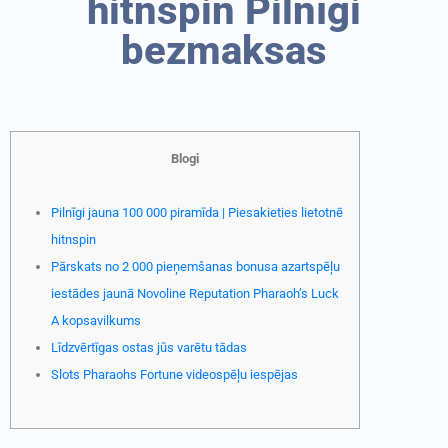
hitnspin Pilnīgi
bezmaksas
Blogi
Pilnīgi jauna 100 000 piramīda | Piesakieties lietotnē
hitnspin
Pārskats no 2 000 pieņemšanas bonusa azartspēļu
iestādes jaunā Novoline Reputation Pharaoh’s Luck
A kopsavilkums
Līdzvērtīgas ostas jūs varētu tādas
Slots Pharaohs Fortune videospēļu iespējas