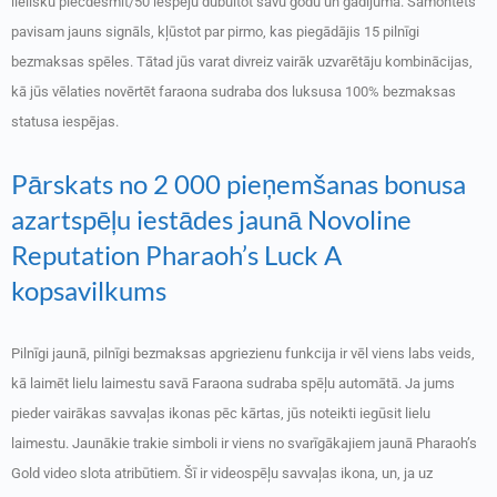
lielisku piecdesmit/50 iespēju dubultot savu godu un gadījumā. Samontēts
pavisam jauns signāls, kļūstot par pirmo, kas piegādājis 15 pilnīgi
bezmaksas spēles. Tātad jūs varat divreiz vairāk uzvarētāju kombinācijas,
kā jūs vēlaties novērtēt faraona sudraba dos luksusa 100% bezmaksas
statusa iespējas.
Pārskats no 2 000 pieņemšanas bonusa
azartspēļu iestādes jaunā Novoline
Reputation Pharaoh’s Luck A
kopsavilkums
Pilnīgi jaunā, pilnīgi bezmaksas apgriezienu funkcija ir vēl viens labs veids,
kā laimēt lielu laimestu savā Faraona sudraba spēļu automātā. Ja jums
pieder vairākas savvaļas ikonas pēc kārtas, jūs noteikti iegūsit lielu
laimestu. Jaunākie trakie simboli ir viens no svarīgākajiem jaunā Pharaoh’s
Gold video slota atribūtiem. Šī ir videospēļu savvaļas ikona, un, ja uz