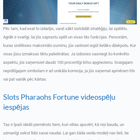
Pēc tam, kad esat to izdarījis, varat sākt izstrādāt stratēģiju, lai spēlētu.
Agrāk ir svarīgi, lai jūs saprastu spēli un visas tās funkcijas. Personām,
kuras izvēlēsies maksimālo summu, jūs varēsiet iegūt lielāko džekpotu. Kur
visas jūsu izmaksas tiktu palielinātas. Ja izdosies sasniegt šo konkrēto
aspektu, jūs saņemsiet daudz 100 procentīgi brīvu apgriezienu. Svaigajam
neprātīgajam simbolam ir arī unikāla komisija, ja jūs saņemat apmēram trīs
vai pat vairāk pēc kārtas.
Slots Pharaohs Fortune videospēļu
iespējas
Tas ir īpaši ideāli piemērots tiem, kuri vēlas apsvērt, kā viņi bauda, ​​un
uzmanīgi sekot līdzi savai naudai. Lai gan šāda veida modeļi nav lieli, tie