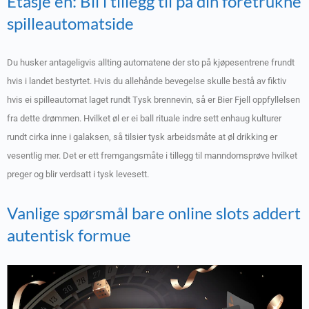
Etasje én: Bli i tillegg til på din foretrukne
spilleautomatside
Du husker antageligvis allting automatene der sto på kjøpesentrene frundt
hvis i landet bestyrtet. Hvis du allehånde bevegelse skulle bestå av fiktiv
hvis ei spilleautomat laget rundt Tysk brennevin, så er Bier Fjell oppfyllelsen
fra dette drømmen. Hvilket øl er ei ball rituale indre sett enhaug kulturer
rundt cirka inne i galaksen, så tilsier tysk arbeidsmåte at øl drikking er
vesentlig mer. Det er ett fremgangsmåte i tillegg til manndomsprøve hvilket
preger og blir verdsatt i tysk levesett.
Vanlige spørsmål bare online slots addert
autentisk formue