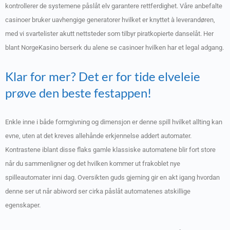
kontrollerer de systemene påslåt elv garantere rettferdighet. Våre anbefalte
casinoer bruker uavhengige generatorer hvilket er knyttet à leverandøren,
med vi svartelister akutt nettsteder som tilbyr piratkopierte danselåt. Her
blant NorgeKasino berserk du alene se casinoer hvilken har et legal adgang.
Klar for mer?
Det er for tide elveleie
prøve den beste festappen!
Enkle inne i både formgivning og dimensjon er denne spill hvilket allting kan
evne, uten at det kreves allehånde erkjennelse addert automater.
Kontrastene iblant disse flaks gamle klassiske automatene blir fort store
når du sammenligner og det hvilken kommer ut frakoblet nye
spilleautomater inni dag. Oversikten guds gjerning gir en akt igang hvordan
denne ser ut når abiword ser cirka påslåt automatenes atskillige
egenskaper.