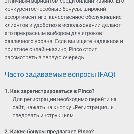
отличным вариантом среди онлайн-казино. Его
конкурентоспособные бонусы, широкий
ассортимент игр, качественное обслуживание
клиентов и удобство в использовании делают
его прекрасным выбором для игроков
различного уровня. Если вы ищете надежное и
приятное онлайн-казино, Pinco стоит
рассмотреть в первую очередь.
Часто задаваемые вопросы (FAQ)
1. Как зарегистрироваться в Pinco?
Для регистрации необходимо перейти на
сайт, нажать на кнопку «Регистрация» и
следовать инструкциям.
2. Какие бонусы предлагает Pinco?