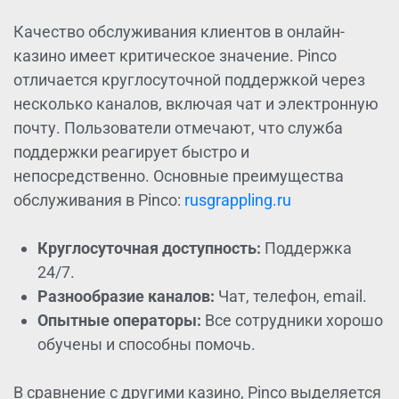
Качество обслуживания клиентов в онлайн-
казино имеет критическое значение. Pinco
отличается круглосуточной поддержкой через
несколько каналов, включая чат и электронную
почту. Пользователи отмечают, что служба
поддержки реагирует быстро и
непосредственно. Основные преимущества
обслуживания в Pinco:
rusgrappling.ru
Круглосуточная доступность:
Поддержка
24/7.
Разнообразие каналов:
Чат, телефон, email.
Опытные операторы:
Все сотрудники хорошо
обучены и способны помочь.
В сравнение с другими казино, Pinco выделяется