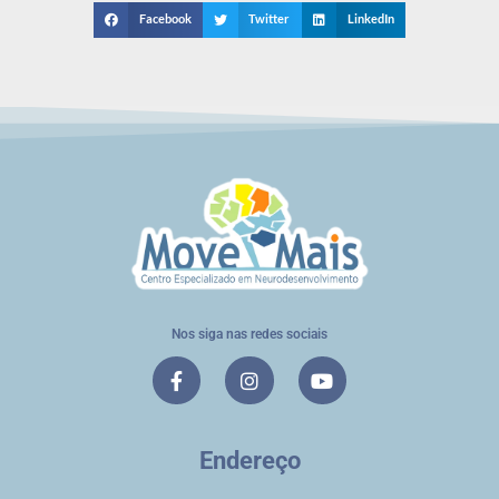
Facebook
Twitter
LinkedIn
Nos siga nas redes sociais
Endereço