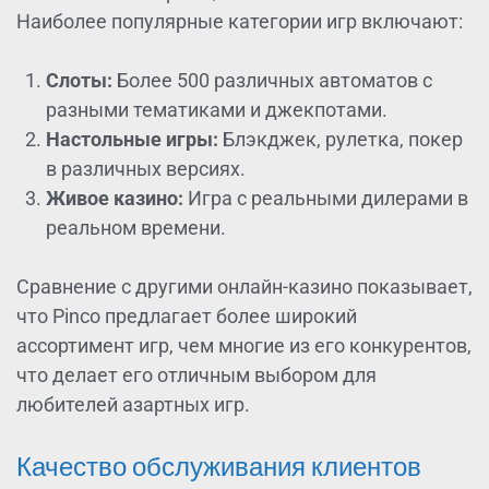
Наиболее популярные категории игр включают:
Слоты:
Более 500 различных автоматов с
разными тематиками и джекпотами.
Настольные игры:
Блэкджек, рулетка, покер
в различных версиях.
Живое казино:
Игра с реальными дилерами в
реальном времени.
Сравнение с другими онлайн-казино показывает,
что Pinco предлагает более широкий
ассортимент игр, чем многие из его конкурентов,
что делает его отличным выбором для
любителей азартных игр.
Качество обслуживания клиентов