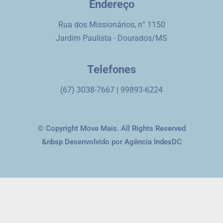
Endereço
Rua dos Missionários, n° 1150
Jardim Paulista - Dourados/MS
Telefones
(67) 3038-7667 | 99893-6224
© Copyright Move Mais. All Rights Reserved
&nbsp Desenvolvido por Agência IndexDC