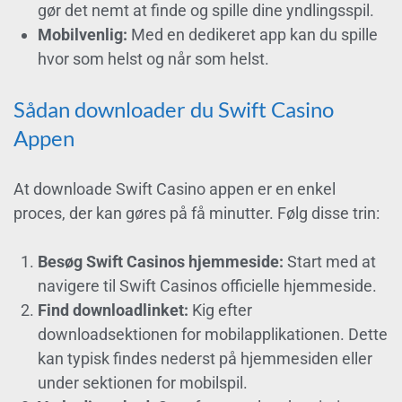
gør det nemt at finde og spille dine yndlingsspil.
Mobilvenlig:
Med en dedikeret app kan du spille
hvor som helst og når som helst.
Sådan downloader du Swift Casino
Appen
At downloade Swift Casino appen er en enkel
proces, der kan gøres på få minutter. Følg disse trin:
Besøg Swift Casinos hjemmeside:
Start med at
navigere til Swift Casinos officielle hjemmeside.
Find downloadlinket:
Kig efter
downloadsektionen for mobilapplikationen. Dette
kan typisk findes nederst på hjemmesiden eller
under sektionen for mobilspil.