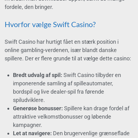
fordele, den bringer.
Hvorfor vælge Swift Casino?
Swift Casino har hurtigt fået en stærk position i
online gambling-verdenen, især blandt danske
spillere. Der er flere grunde til at vælge dette casino:
Bredt udvalg af spil:
Swift Casino tilbyder en
imponerende samling af spilleautomater,
bordspil og live dealer-spil fra førende
spiludviklere.
Generøse bonusser:
Spillere kan drage fordel af
attraktive velkomstbonusser og løbende
kampagner.
Let at navigere:
Den brugervenlige grænseflade