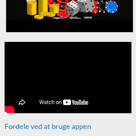
Fordele ved at bruge appen