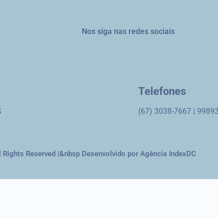
Nos siga nas redes sociais
Telefones
S
(67) 3038-7667 | 9989
 Rights Reserved |
&nbsp Desenvolvido por Agência IndexDC