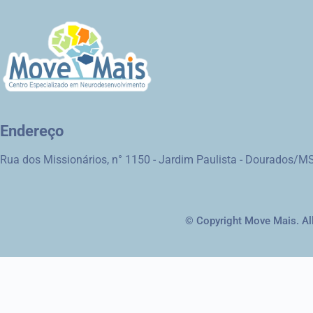
Endereço
Rua dos Missionários, n° 1150 - Jardim Paulista - Dourados/M
© Copyright Move Mais. All