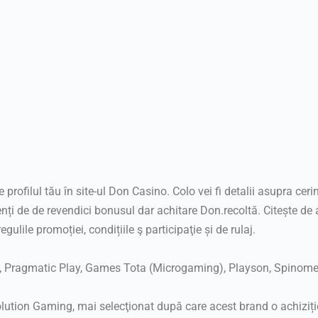
rofilul tău în site-ul Don Casino. Colo vei fi detalii asupra ceri
enți de de revendici bonusul dar achitare Don.recoltă. Citește de a
egulile promoției, condițiile ş participaţie și de rulaj.
ion, Pragmatic Play, Games Tota (Microgaming), Playson, Spinom
olution Gaming, mai selecţionat după care acest brand o achiziți