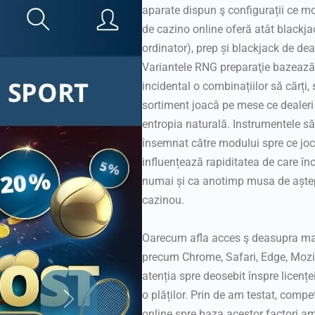
aparate dispun ş configurații ce mod
de cazino online oferă atât blackja
ordinator), prep și blackjack de dea
Variantele RNG preparaţie bazeaz
incidental o combinațiilor să cărți,
sortiment joacă pe mese ce dealeri 
entropia naturală. Instrumentele să 
însemnat către modului spre ce joc
influențează rapiditatea de care înc
numai și ca anotimp musa de aștepți
cazinou.
Oarecum afla acces ş deasupra maj
precum Chrome, Safari, Edge, Mozil
atenția spre deosebit înspre licenței,
o plăților. Prin de am testat, compe
online spre baza acestor factori am