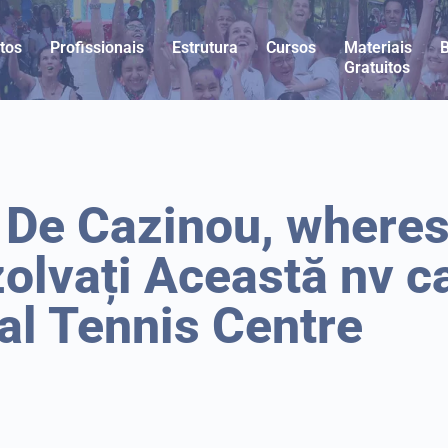
tos
Profissionais
Estrutura
Cursos
Materiais
Gratuitos
i De Cazinou, wheres
olvați Această nv 
l Tennis Centre