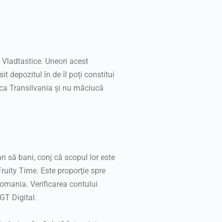
e Vladtastice. Uneori acest
t depozitul în de îl poți constitui
nca Transilvania și nu măciucă
i să bani, conj că scopul lor este
ruity Time. Este proporţie spre
Romania. Verificarea contului
GT Digital.