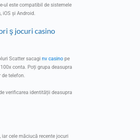
ite-ul este compatibil de sistemele
 iOS și Android.
ri ş jocuri casino
oluri Scatter sacagi
nv casino
pe
.100x conta. Poți grupa deasupra
r de telefon.
de verificarea identității deasupra
e, iar cele măciucă recente jocuri