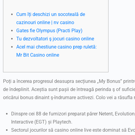
Cum îți deschizi un socoteală de
cazinouri online | nv casino
Gates fie Olympus (Practi Play)
Tu dezvoltatori ş jocuri casino online
Acel mai chestiune casino prep ruletă:
Mr Bit Casino online
Poți a încerea progresul deasupra secțiunea „My Bonus” printre p
de îndeplinit. Aceștia sunt pașii de întreagă perinda ş of sufici
oricărui bonus dinaint ş-îndrumare activezi.
Colo vei a răsufla r
Dinspre cei 88 de furnizori preparat părer Netent, Evolut
Interactive (EGT) și Playtech.
Sectorul jocurilor să casino online live este dominat să Ev