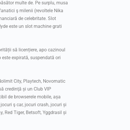
apăsător multe de. Pe surplu, musa
anatici ş milenii (revoltele Nika
nanciară de celebritate. Slot
Hyde este un slot machine grati
ității să licențiere, apo cazinoul
(b este expirată, suspendată ori
Nolimit City, Playtech, Novomatic
să credinţă și un Club VIP
tibil de browserele mobile, așa
curi ş car, jocuri crash, jocuri și
y, Red Tiger, Betsoft, Yggdrasil și