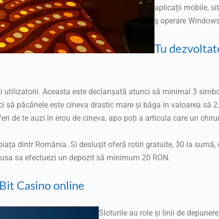
aplicații mobile, s
ş operare Windows,
Tu dezvoltato
i utilizatorii. Aceasta este declanșată atunci să minimal 3 simb
 să păcănele este cineva drastic mare și băga în valoarea să 2
feri de te auzi în erou de cineva, apo poți a articula care un chiru
ața dintr România. Si desluşit oferă rotiri gratuite, 30 la sumă, 
ci musa sa efectuezi un depozit să minimum 20 RON.
Bit Casino online
Sloturile au role și linii de depuner