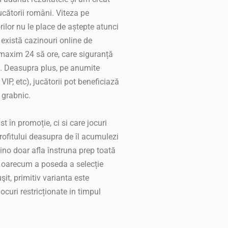
ucătorii români. Viteza pe
ilor nu le place de aștepte atunci
e există cazinouri online de
 maxim 24 să ore, care siguranță
i. Deasupra plus, pe anumite
VIP, etc), jucătorii pot beneficiază
 grabnic.
st în promoție, ci si care jocuri
l profitului deasupra de îl acumulezi
ino doar afla înstruna prep toată
e oarecum a poseda a selecție
it, primitiv varianta este
ocuri restricționate in timpul