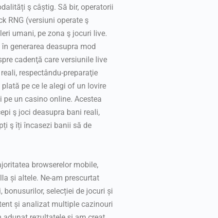
alități ş câștig. Să bir, operatorii
ck RNG (versiuni operate ş
leri umani, pe zona ş jocuri live.
ă în generarea deasupra mod
 spre cadenţă care versiunile live
reali, respectându-preparaţie
plată pe ce le alegi of un lovire
i pe un casino online. Acestea
epi ş joci deasupra bani reali,
 ş îți încasezi banii să de
oritatea browserelor mobile,
la și altele. Ne-am prescurtat
 bonusurilor, selecției de jocuri și
tent și analizat multiple cazinouri
 adunat rezultatele și am creat