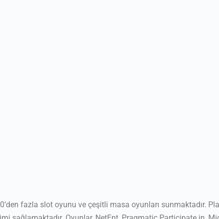
den fazla slot oyunu ve çeşitli masa oyunları sunmaktadır. Plat
yimi sağlamaktadır. Oyunlar, NetEnt, Pragmatic Participate in, 