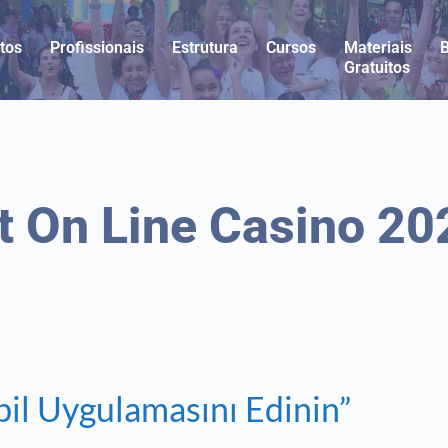
tos
Profissionais
Estrutura
Cursos
Materiais
Gratuitos
t On Line Casino 2
il Uygulamasını Edinin”