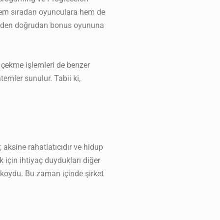
 hem sıradan oyunculara hem de
lemeden doğrudan bonus oyununa
 çekme işlemleri de benzer
temler sunulur. Tabii ki,
aksine rahatlatıcıdır ve hidup
 için ihtiyaç duydukları diğer
i koydu. Bu zaman içinde şirket