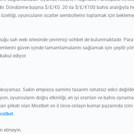
dir. Döndürme başına $/£/€0. 20 ila $/£/€100 bahis aralığıyla
 özelliği, oyuncuların scatter sembollerini toplamak için bek
uğu sah web sitesinde çevrimiçi sohbet de bulunmaktadır. Para
l işlemlerini güven içinde tamamlamalarını sağlamak için çeşitli yön
 kabul ediyor.
ıkoyamaz. Sakin empieza samimi tasarım rahatsız edici değildir, 
n, oyuncuların doğru etkinliği, en iyi oranları ve bahis oynamak
ları şirkəti olan Mostbet on il önce onlayn kumar pazarında izin
ostbet
.
m etmeyin.