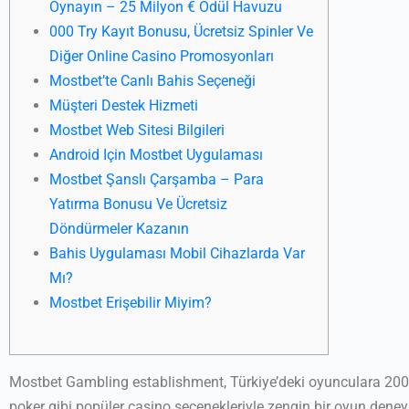
Oynayın – 25 Milyon € Ödül Havuzu
000 Try Kayıt Bonusu, Ücretsiz Spinler Ve
Diğer Online Casino Promosyonları
Mostbet’te Canlı Bahis Seçeneği
Müşteri Destek Hizmeti
Mostbet Web Sitesi Bilgileri
Android Için Mostbet Uygulaması
Mostbet Şanslı Çarşamba – Para
Yatırma Bonusu Ve Ücretsiz
Döndürmeler Kazanın
Bahis Uygulaması Mobil Cihazlarda Var
Mı?
Mostbet Erişebilir Miyim?
Mostbet Gambling establishment, Türkiye’deki oyunculara 2000’
poker gibi popüler casino seçenekleriyle zengin bir oyun dene