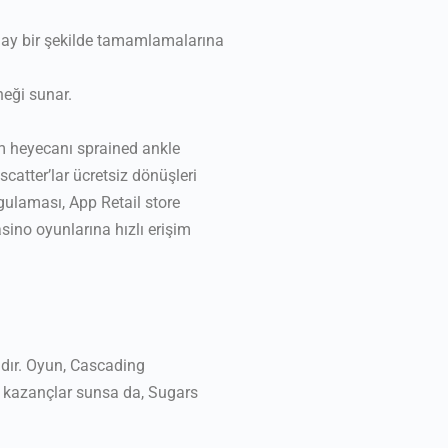
olay bir şekilde tamamlamalarına
neği sunar.
em heyecanı sprained ankle
catter’lar ücretsiz dönüşleri
gulaması, App Retail store
sino oyunlarına hızlı erişim
adır. Oyun, Cascading
ük kazançlar sunsa da, Sugars