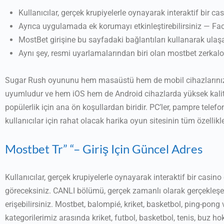
Kullanıcılar, gerçek krupiyelerle oynayarak interaktif bir ca
Ayrıca uygulamada ek korumayı etkinleştirebilirsiniz — Fa
MostBet girişine bu sayfadaki bağlantıları kullanarak ulaşab
Aynı şey, resmi uyarlamalarından biri olan mostbet zerkalo i
Sugar Rush oyununu hem masaüstü hem de mobil cihazlarınızda d
uyumludur ve hem iOS hem de Android cihazlarda yüksek kaliteli
popülerlik için ana ön koşullardan biridir. PC’ler, pampre telefonl
kullanıcılar için rahat olacak harika oyun sitesinin tüm özellikler
Mostbet Tr” “– Giriş Için Güncel Adres
Kullanıcılar, gerçek krupiyelerle oynayarak interaktif bir casi
göreceksiniz. CANLI bölümü, gerçek zamanlı olarak gerçekleşen h
erişebilirsiniz. Mostbet, balompié, kriket, basketbol, ping-pon
kategorilerimiz arasında kriket, futbol, basketbol, tenis, buz h