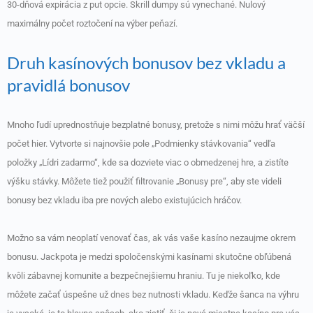
30-dňová expirácia z put opcie. Skrill dumpy sú vynechané. Nulový
maximálny počet roztočení na výber peňazí.
Druh kasínových bonusov bez vkladu a
pravidlá bonusov
Mnoho ľudí uprednostňuje bezplatné bonusy, pretože s nimi môžu hrať väčší
počet hier. Vytvorte si najnovšie pole „Podmienky stávkovania“ vedľa
položky „Lídri zadarmo“, kde sa dozviete viac o obmedzenej hre, a zistíte
výšku stávky. Môžete tiež použiť filtrovanie „Bonusy pre“, aby ste videli
bonusy bez vkladu iba pre nových alebo existujúcich hráčov.
Možno sa vám neoplatí venovať čas, ak vás vaše kasíno nezaujme okrem
bonusu. Jackpota je medzi spoločenskými kasínami skutočne obľúbená
kvôli zábavnej komunite a bezpečnejšiemu hraniu. Tu je niekoľko, kde
môžete začať úspešne už dnes bez nutnosti vkladu. Keďže šanca na výhru