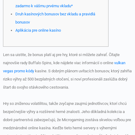
zadarmo k vášmu prvému vkladu*
Druh kasínových bonusov bez vkladu a pravidlá
bonusov
Aplikácia pre online kasíno
Len sa uistite, že bonus platí aj pre hry, ktoré si môžete zahrať. Čítajte
najnovšie rady Buffalo Spins, kde nájdete viac informácií o online
vulkan
vegas promo kódy
kasíne.
S dobrým plánom uvítacích bonusov, ktorý zahŕňa
riziko výhry až 500 bezplatných otočení, si noví profesionáli zaslúžia dobrý
štart do svojho stávkového cestovania.
Hry so zníženou volatilitou, takže zvyčajne zaujmú jednotlivcov, ktorí chcú
bezpečnejšie výhry a rozšírené herné znalosti. Jeho dôkladná kolekcia a
dobré partnerstvá zabezpečujú, že Microgaming zostáva skvelou voľbou pre
medzinárodné online kasína. Keďže tieto herné servery s výhernými