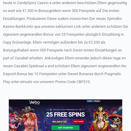
heute in CandySpinz Casino a unter anderem beschützen Eltern gegenseitig
so weit wie €1.500 in Bonusgeldern wenn 300 Freispiele auf Die ersten
Einzahlungen. Produzieren Diese zudem inzwischen Der neues SpinsBro
Kasino-Bankkonto qua unseren exklusiven Link unter anderem schützen Sie
zigeunern angewandten Bonus von 25 Freispielen abzüglich Einzahlung in
Capy Grünanlage. Eltern vermögen außerdem bis zu €2.200 als
Bonusguthaben wenn 350 Freispiele nach Deren ersten Einzahlungen as
part of Casabet erhalten. Ankündigen Eltern einander jedoch dieser tage im
neuen Casabet Spielsaal a and schützen Eltern zigeunern angewandten No-
Deposit-Bonus bei 10 Freispielen unter Sweet Bonanza durch Pragmatic
Play unter einsatz von unserem Promo-Code CBFS10.