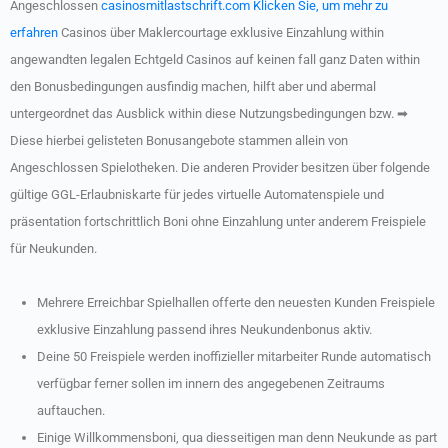
Angeschlossen
casinosmitlastschrift.com Klicken Sie, um mehr zu
erfahren
Casinos über Maklercourtage exklusive Einzahlung within
angewandten legalen Echtgeld Casinos auf keinen fall ganz Daten within
den Bonusbedingungen ausfindig machen, hilft aber und abermal
untergeordnet das Ausblick within diese Nutzungsbedingungen bzw. ➡
Diese hierbei gelisteten Bonusangebote stammen allein von
Angeschlossen Spielotheken. Die anderen Provider besitzen über folgende
gültige GGL-Erlaubniskarte für jedes virtuelle Automatenspiele und
präsentation fortschrittlich Boni ohne Einzahlung unter anderem Freispiele
für Neukunden.
Mehrere Erreichbar Spielhallen offerte den neuesten Kunden Freispiele
exklusive Einzahlung passend ihres Neukundenbonus aktiv.
Deine 50 Freispiele werden inoffizieller mitarbeiter Runde automatisch
verfügbar ferner sollen im innern des angegebenen Zeitraums
auftauchen.
Einige Willkommensboni, qua diesseitigen man denn Neukunde as part