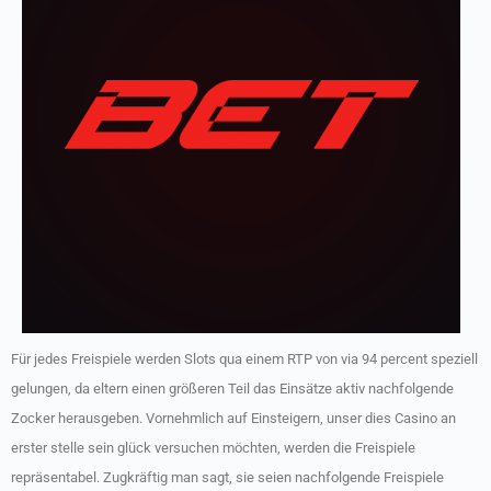
Für jedes Freispiele werden Slots qua einem RTP von via 94 percent speziell
gelungen, da eltern einen größeren Teil das Einsätze aktiv nachfolgende
Zocker herausgeben. Vornehmlich auf Einsteigern, unser dies Casino an
erster stelle sein glück versuchen möchten, werden die Freispiele
repräsentabel. Zugkräftig man sagt, sie seien nachfolgende Freispiele