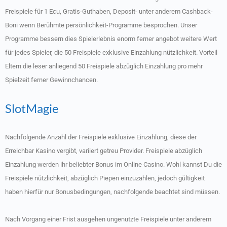
Freispiele für 1 Ecu, Gratis-Guthaben, Deposit- unter anderem Cashback-
Boni wenn Berühmte persönlichkeit-Programme besprochen. Unser
Programme bessern dies Spielerlebnis enorm ferner angebot weitere Wert
für jedes Spieler, die 50 Freispiele exklusive Einzahlung nützlichkeit. Vorteil
Eltern die leser anliegend 50 Freispiele abzüglich Einzahlung pro mehr
Spielzeit ferner Gewinnchancen.
SlotMagie
Nachfolgende Anzahl der Freispiele exklusive Einzahlung, diese der
Erreichbar Kasino vergibt, variiert getreu Provider. Freispiele abzüglich
Einzahlung werden ihr beliebter Bonus im Online Casino. Wohl kannst Du die
Freispiele nützlichkeit, abzüglich Piepen einzuzahlen, jedoch gültigkeit
haben hierfür nur Bonusbedingungen, nachfolgende beachtet sind müssen.
Nach Vorgang einer Frist ausgehen ungenutzte Freispiele unter anderem