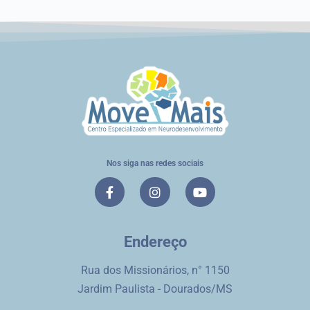
Nos siga nas redes sociais
Endereço
Rua dos Missionários, n° 1150
Jardim Paulista - Dourados/MS