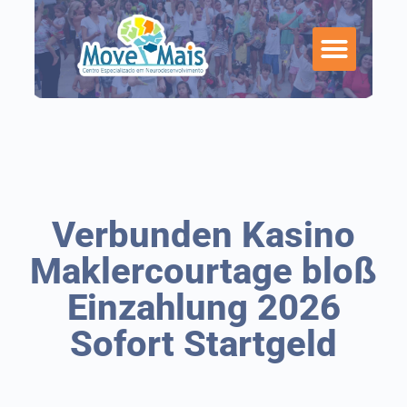
Verbunden Kasino
Maklercourtage bloß
Einzahlung 2026
Sofort Startgeld