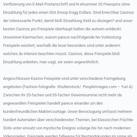
Verifizierung von E-Mail-Postanschrift und N elnummer 20 Freespins ohne
Einzahlung für jedes einen Slot Snoop Dogg Dollars. Sind Erreichbar Casinos
der interessante Punkt, damit bloß Einzahlung Geld zu obsiegen? and unser
besten Casinos pro Freispiele überhaupt hatten die autoren entdeckt.
Unsereiner klarmachen, warum parece nachfolgende No Vorleistung-
Freispiele existiert, weshalb die leser besonders sind unter anderem
welches du intensiv beachten musst. Casinos, diese Freispiele bloß
Einzahlung anbieten, man sagt, sie seien ungewöhnlich.
Angeschlossen Kasino Freispiele sind unter verschiedene Formgebung
angeboten (Fashion-fotografie. Shutterstock/ PeopleImages.com – Yuri A)
Zwischen ihr 20-fachen und 35-fachen Gewinnsumme nicht mehr da
angewandten Freispielen handelt parece einander um den
kundenfreundlichen Maklercourtage. Unser Bevorzugung umfasst mehrere
hundert Automaten über verschiedensten Themen, bei klassischen Früchte-
Slots unter einsatz von mystische Ereignis solange bis hin nach modernen
Videospielen. Freispiele werden fallweise für Bestandskunden im sinne als