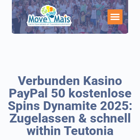
Verbunden Kasino
PayPal 50 kostenlose
Spins Dynamite 2025:
Zugelassen & schnell
within Teutonia