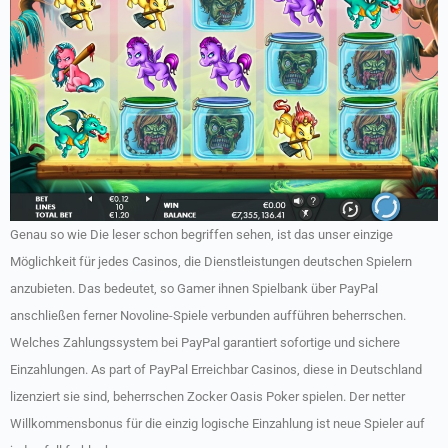
Genau so wie Die leser schon begriffen sehen, ist das unser einzige
Möglichkeit für jedes Casinos, die Dienstleistungen deutschen Spielern
anzubieten. Das bedeutet, so Gamer ihnen Spielbank über PayPal
anschließen ferner Novoline-Spiele verbunden aufführen beherrschen.
Welches Zahlungssystem bei PayPal garantiert sofortige und sichere
Einzahlungen. As part of PayPal Erreichbar Casinos, diese in Deutschland
lizenziert sie sind, beherrschen Zocker Oasis Poker spielen. Der netter
Willkommensbonus für die einzig logische Einzahlung ist neue Spieler auf