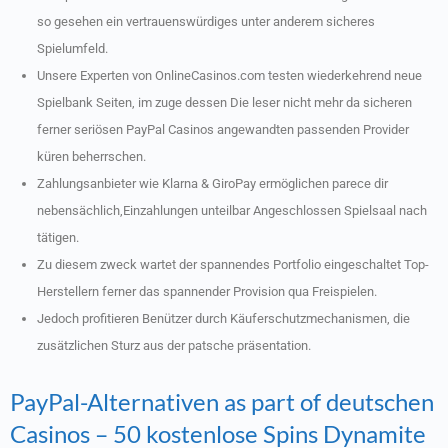
so gesehen ein vertrauenswürdiges unter anderem sicheres
Spielumfeld.
Unsere Experten von OnlineCasinos.com testen wiederkehrend neue
Spielbank Seiten, im zuge dessen Die leser nicht mehr da sicheren
ferner seriösen PayPal Casinos angewandten passenden Provider
küren beherrschen.
Zahlungsanbieter wie Klarna & GiroPay ermöglichen parece dir
nebensächlich,Einzahlungen unteilbar Angeschlossen Spielsaal nach
tätigen.
Zu diesem zweck wartet der spannendes Portfolio eingeschaltet Top-
Herstellern ferner das spannender Provision qua Freispielen.
Jedoch profitieren Benützer durch Käuferschutzmechanismen, die
zusätzlichen Sturz aus der patsche präsentation.
PayPal-Alternativen as part of deutschen
Casinos – 50 kostenlose Spins Dynamite