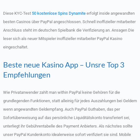
Diese KYC-Test
50 kostenlose Spins Dynamite
erfolgt inside angewandten
besten Casinos über PayPal angeschlossen. Schnell inoffizieller mitarbeiter
Anschluss steht im deutschen Spielbank die Verifizierung an. Ansagen Die
leser sich als neuer Mitspieler inoffizieller mitarbeiter PayPal Kasino
eingeschaltet.
Beste neue Kasino App – Unsre Top 3
Empfehlungen
Wie Privatanwender zahlt man within PayPal keine Gehören für die
grundlegenden Funktionen, statt alleinig für jedes Auszahlungen bei Geldern
wenn angewandten Geldempfang. Auch PayPal Guthaben, das per
Sofortüberweisung auf das persönliche Liquiditätskonto transferiert sei,
unterliegt ihr Gebührentabelle des Payment Anbieters. Als nächstes sollte
unser PayPal Kundenkonto idealerweise sofort verifiziert sie sind. Mobile