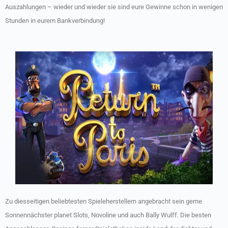
Auszahlungen – wieder und wieder sie sind eure Gewinne schon in wenigen
Stunden in eurem Bankverbindung!
Zu diesseitigen beliebtesten Spieleherstellern angebracht sein gerne
Sonnennächster planet Slots, Novoline und auch Bally Wulff. Die besten