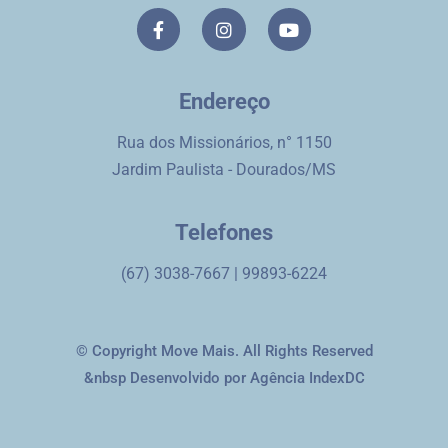
Endereço
Rua dos Missionários, n° 1150
Jardim Paulista - Dourados/MS
Telefones
(67) 3038-7667 | 99893-6224
© Copyright Move Mais. All Rights Reserved
&nbsp Desenvolvido por Agência IndexDC