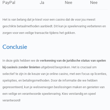
PayPal
Ja
Nee
Nee
Het is van belang dat je kiest voor een casino dat de voor jou meest
geschikte betaalmethoden aanbiedt. Dit kan je speelervaring verbeteren en
zorgen voor een veilige transactie tijdens het gokken.
Conclusie
In deze gids hebben we de
verkenning van de juridische status van spelen
bij casino’s zonder limieten
uitgebreid besproken. Het is cruciaal om
selectief te zijn in de keuze van je online casino, met een focus op licenties,
spelopties, en betalingsmethoden. Door de informatie die we hebben
gepresenteerd, kun je weloverwogen beslissingen maken en genieten van
een veilige en verantwoorde speelervaring. Kies verstandig en speel
verantwoord!