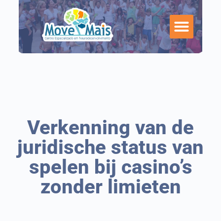
Verkenning van de
juridische status van
spelen bij casino’s
zonder limieten