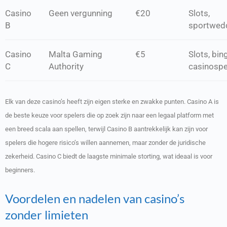
Casino
Geen vergunning
€20
Slots,
B
sportwed
Casino
Malta Gaming
€5
Slots, bing
C
Authority
casinospe
Elk van deze casino’s heeft zijn eigen sterke en zwakke punten. Casino A is
de beste keuze voor spelers die op zoek zijn naar een legaal platform met
een breed scala aan spellen, terwijl Casino B aantrekkelijk kan zijn voor
spelers die hogere risico’s willen aannemen, maar zonder de juridische
zekerheid. Casino C biedt de laagste minimale storting, wat ideaal is voor
beginners.
Voordelen en nadelen van casino’s
zonder limieten