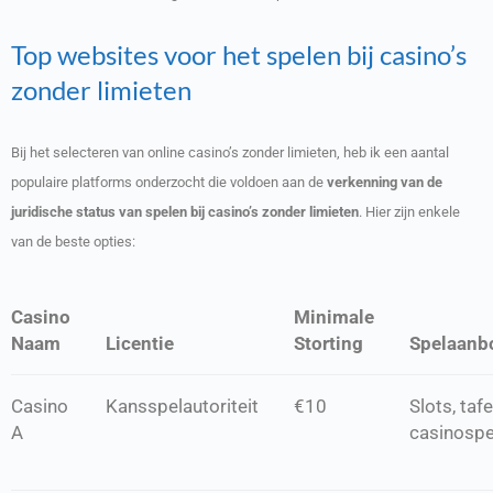
Top websites voor het spelen bij casino’s
zonder limieten
Bij het selecteren van online casino’s zonder limieten, heb ik een aantal
populaire platforms onderzocht die voldoen aan de
verkenning van de
juridische status van spelen bij casino’s zonder limieten
. Hier zijn enkele
van de beste opties:
Casino
Minimale
Naam
Licentie
Storting
Spelaanb
Casino
Kansspelautoriteit
€10
Slots, tafe
A
casinospe