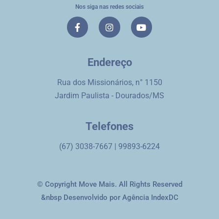
Nos siga nas redes sociais
Endereço
Rua dos Missionários, n° 1150
Jardim Paulista - Dourados/MS
Telefones
(67) 3038-7667 | 99893-6224
© Copyright Move Mais. All Rights Reserved
&nbsp Desenvolvido por Agência IndexDC