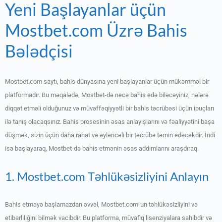
Yeni Başlayanlar üçün
Mostbet.com Üzrə Bahis
Bələdçisi
Mostbet.com saytı, bahis dünyasına yeni başlayanlar üçün mükəmməl bir
platformadır. Bu məqalədə, Mostbet-də necə bahis edə biləcəyiniz, nələrə
diqqət etməli olduğunuz və müvəffəqiyyətli bir bahis təcrübəsi üçün ipuçları
ilə tanış olacaqsınız. Bahis prosesinin əsas anlayışlarını və fəaliyyətini başa
düşmək, sizin üçün daha rahat və əyləncəli bir təcrübə təmin edəcəkdir. İndi
isə başlayaraq, Mostbet-də bahis etmənin əsas addımlarını araşdıraq.
1. Mostbet.com Təhlükəsizliyini Anlayın
Bahis etməyə başlamazdan əvvəl, Mostbet.com-un təhlükəsizliyini və
etibarlılığını bilmək vacibdir. Bu platforma, müvafiq lisenziyalara sahibdir və