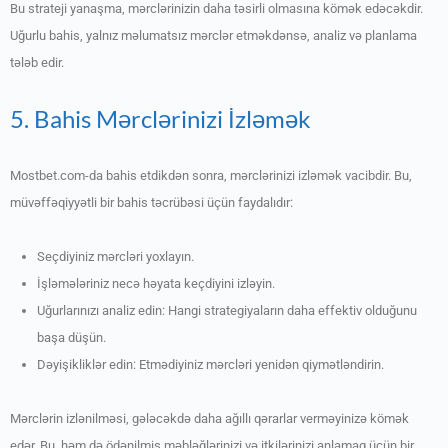
Bu strateji yanaşma, mərclərinizin daha təsirli olmasına kömək edəcəkdir.
Uğurlu bahis, yalnız məlumatsız mərclər etməkdənsə, analiz və planlama
tələb edir.
5. Bahis Mərclərinizi İzləmək
Mostbet.com-da bahis etdikdən sonra, mərclərinizi izləmək vacibdir. Bu,
müvəffəqiyyətli bir bahis təcrübəsi üçün faydalıdır:
Seçdiyiniz mərcləri yoxlayın.
İşləmələriniz necə həyata keçdiyini izləyin.
Uğurlarınızı analiz edin: Hangi strategiyaların daha effektiv olduğunu
başa düşün.
Dəyişikliklər edin: Etmədiyiniz mərcləri yenidən qiymətləndirin.
Mərclərin izlənilməsi, gələcəkdə daha ağıllı qərarlar verməyinizə kömək
edər. Bu, həm də ödənilmiş məbləğlərinizi və itkilərinizi anlamaq üçün bir