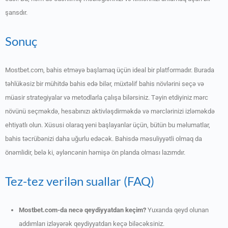
şansdır.
Sonuç
Mostbet.com, bahis etməyə başlamaq üçün ideal bir platformadır. Burada
təhlükəsiz bir mühitdə bahis edə bilər, müxtəlif bahis növlərini seçə və
müasir strategiyalar və metodlarla çalışa bilərsiniz. Təyin etdiyiniz mərc
növünü seçməkdə, hesabınızı aktivləşdirməkdə və mərclərinizi izləməkdə
ehtiyatlı olun. Xüsusi olaraq yeni başlayanlar üçün, bütün bu məlumatlar,
bahis təcrübənizi daha uğurlu edəcək. Bahisdə məsuliyyətli olmaq da
önəmlidir, belə ki, əyləncənin həmişə ön planda olması lazımdır.
Tez-tez verilən suallar (FAQ)
Mostbet.com-da necə qeydiyyatdan keçim?
Yuxarıda qeyd olunan
addımları izləyərək qeydiyyatdan keçə biləcəksiniz.